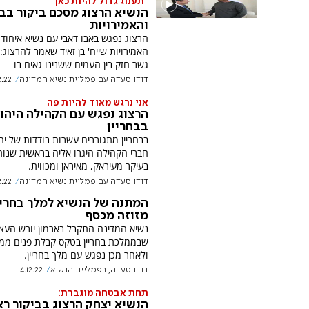
''תענוג גדול להיות כאן''
הנשיא הרצוג מסכם ביקור בבח
והאמירויות
הרצוג נפגש באבו דאבי עם נשיא איחוד
האמירויות שייח' בן זאיד שאמר להרצוג: 
גשר חזק בין העמים ששנינו גאים בו
דודו סעדה עם פמליית נשיא המדינה
2.22
אני נרגש מאוד להיות פה
הרצוג נפגש עם הקהילה היהו
בבחריין
בבחריין מתגוררים עשרות בודדות של יהו
בעיקר מעיראק, מאיראן ומכווית.
דודו סעדה עם פמליית נשיא המדינה
2.22
המתנה של הנשיא למלך בחריי
מזוזה מכסף
נשיא המדינה התקבל בארמון יורש העצ
שבממלכת בחריין בטקס קבלת פנים ממ
ולאחר מכן נפגש עם מלך בחריין.
דודו סעדה, בפמליית הנשיא
4.12.22
תחת אבטחה מוגברת:
הנשיא יצחק הרצוג בביקור רא