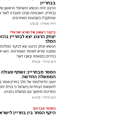
בבחריין
הרצוג יהיה הנשיא הישראלי הראשון שי
בבחריין. האבטחה סביבו תוגברה לאור א
שהתקבלו בשבועות האחרונים.
דודו סעדה
4.12.22
ביקור ראשון של נשיא ישראלי
יצחק הרצוג יצא לבחריין בהז
המלך
הנשיא יצחק הרצוג יצא לביקור ממלכתי 
וממנה ימריא לאיחוד האמירויות. הוא יי
בכירים במנאמה ובאבו דאבי
ניצן קידר
17.11.22
המסר מבחריין: נשתף פעולה 
הממשלה החדשה
יועצו הדיפלומטי של מלך בחריין אומר 
לתוצאות הבחירות בישראל כי בניית יחסי
המדינות תימשך עם ממשלת נתניהו.
ניצן קידר
6.11.22
הסכמי אברהם:
היקף הסחר בין בחריין לישרא