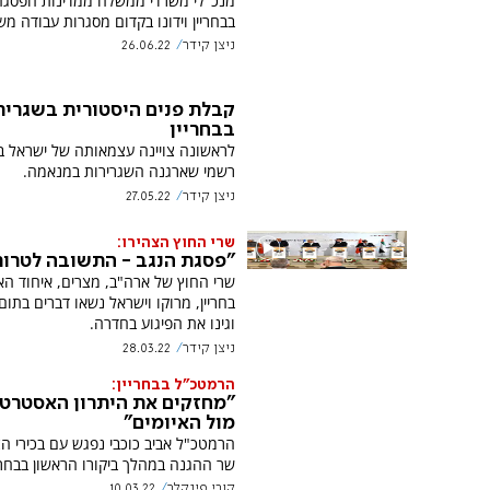
מנכ"לי משרדי ממשלה ממדינות הפסגה 
בבחריין וידונו בקדום מסגרות עבודה מש
ניצן קידר
26.06.22
קבלת פנים היסטורית בשגריר
בבחריין
לראשונה צויינה עצמאותה של ישראל ב
רשמי שארגנה השגרירות במנאמה.
ניצן קידר
27.05.22
שרי החוץ הצהירו:
"פסגת הנגב - התשובה לטרור
שרי החוץ של ארה"ב, מצרים, איחוד האמ
בחריין, מרוקו וישראל נשאו דברים בתו
וגינו את הפיגוע בחדרה.
ניצן קידר
28.03.22
הרמטכ"ל בבחריין:
"מחזקים את היתרון האסטרטג
מול האיומים"
הרמטכ"ל אביב כוכבי נפגש עם בכירי ה
שר ההגנה במהלך ביקורו הראשון בבחריי
קובי פינקלר
10.03.22