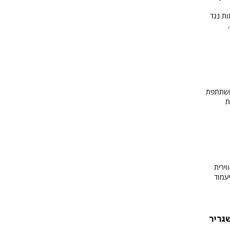
ות נגד
משתתפת
ת
ירית
עמוד
שגריר