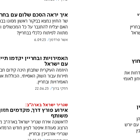
איך יראה הסכם שלום עם בחרי
י
שר החוץ נמצא בביקור ראשון מסוגו בבחר
חריין
האם יצליח להתגבר על כל המכשולים ול
שראל
מתווה לפיתוח כלכלי בבחריין?
אשר פרדמן
6.09.23
האמירויות ובחריין יקדמו תיי
חוץ
עם ישראל
היוזמה העיקרית שתבחן הינה קידום חבי
דחות את
תיירות עבור השוק האסייתי, הכוללות את
ון לאומי
האמירויות ובחריין.
חזקי ברוך
22.06.23
שגריר ישראל בארה"ב:
ן
אירוע פורץ דרך, מקדמים חזון
משותף
ן
לראשונה אירח שגריר ישראל בארה"ב מי
עם יורש
הרצוג סעודת איפטר לציון חודש הרמדאן
ן
שגרירי אזרבייג'ן ובחריין.