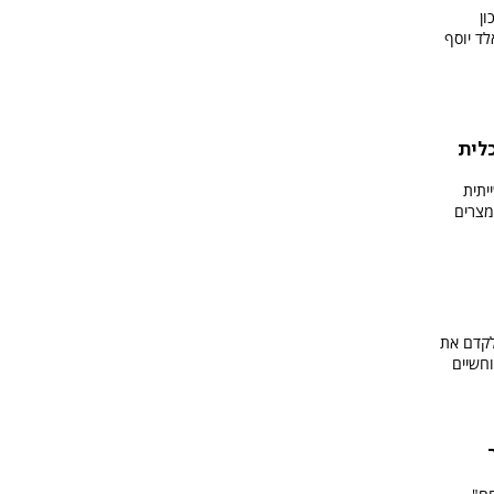
ון
לד יוסף
לית
יתית
מצרים
ם לקדם את
חשיים