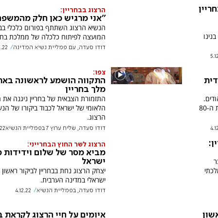
ריין
הרצוג בבחריין:
''אני מרגיש כאן חלק מהמשפח
הנשיא הרצוג השתתף בפורום כלכלי בבני
בנינו
המועצה לפיתוח כלכלה של ממלכת בחרי
דודו סעדה, עם פמליית נשיא המדינה
2.22
5.1
צפו:
דית
התקווה הושמע לראשונה באר
מלך בחריין
דים.
התזמורת הצבאית של בחריין ניגנה את ה
חברי הקהילה היגרו אליה בראשית שנות ה-80
הלאומי של ישראל לכבוד ביקורו של הנש
הרצוג.
4.1
דודו סעדה, שליח ערוץ 7 בפמליית הנשיא
.22
ן:
הרצוג לשר החוץ הבחרייני:
מביא מסר של שלום וידידות 
ר
ישראל
לכתי
יצחק הרצוג נחת בבחריין לביקור ראשון 
ישראלי במדינה הערבית.
דודו סעדה, בפמליית הנשיא
4.12.22
שון
איומים על חיי הרצוג לקראת ב