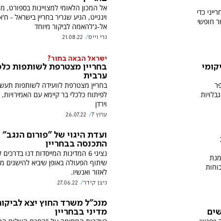
אל המכון הלאומי למצויינות בספורט, מכ
יני כדי
וינגייט, הגיע שגריר בחריין בישראל - ח'א
ר חופשי
אל-ג'להאמה לביקור מיוחד
נרי וייס
21.08.22
ישראל הבאה בתור?
קומי
בחריין מצטרפת לשותפות כלכ
ערבית
פר
בחריין מצטרפת לוועידה לשותפות תעשי
בלויות
לפיתוח כלכלי בר קיימא עם האמירויות, 
וירדן
ערוץ 7
26.07.22
ועדת היגוי של "פורום הנגב"
התכנסה בבחריין
נציגי 6 המדינות המייסדות דנו בדרכי
מנת
שיתוף הפעולה באופן שיביא להישגים מו
כוחות
לאזור ואנשיו.
ניצן קידר
27.06.22
מנכ"ל משרד החוץ יצא לביקור
מדיני בבחריין
שים