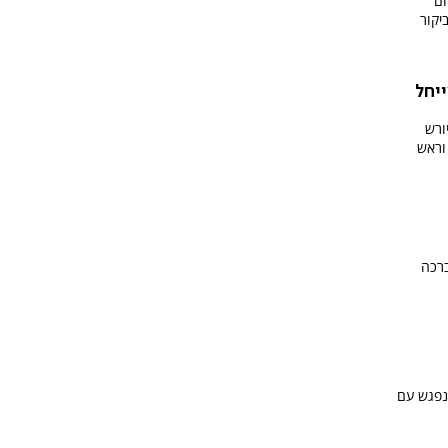
ם"
יקור
יחל
ורש
 וראש
ברכה
נפגש עם