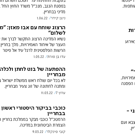
בעקבות החתימה על "הסכם השלום הח
ייפגשו
בפסגת הנגב, מנכ"ל משרד החוץ החל ב
ותפות.
מדיני בבחריין.
ניצן קידר
1.06.22
הרצוג שוחח עם אבו מאזן: "מי
ות
לשלום"
נשיא המדינה הרצוג התקשר לברך את י
אירוע
העצר של איחוד האמירויות, מלך בחריין
הרשות הפלסטינית לרגל עיד אל פיטר
עדו בן פורת
1.05.22
ההפתעה של בנט לחתן ולכלה
"
מבחריין
ירויות,
לא בכל יום שולח ראש ממשלת ישראל 
ם הפסגה
ומתנה לחתונה של זוג צעיר מבחריין.
ערוץ 7
11.03.22
כוכבי בביקור היסטורי ראשון
י -
בבחריין
הרמטכ"ל כוכבי מבקר בממלכת בחריין ו
צבא ועם
הצמרת הביטחונית במדינה.
ן.
קובי פינקלר
9.03.22