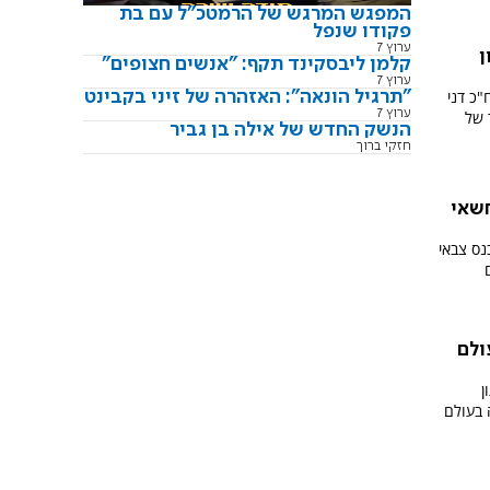
המפגש המרגש של הרמטכ"ל עם בת
פקודו שנפל
ערוץ 7
ן
קלמן ליבסקינד תקף: "אנשים חצופים"
ערוץ 7
כ דני
"תרגיל הונאה": האזהרה של זיני בקבינט
ערוץ 7
 של
הנשק החדש של אילה בן גביר
חזקי ברוך
חשאי
נס צבאי
ולם
ן
 בעולם