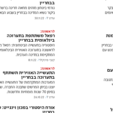
בבחריין
בקר
גורמי ביטחון מזהים מחאה חריגה ברשת
יומים
ביקור נשיא המדינה בבחריין בשבוע הבא.
ערוץ 7
30.11.22
לראשונה:
מנת
רפאל משתתפת בתערוכה
בינלאומית בבחריין
בבחריין
היסטוריה בתעשייה הביטחונית: רפאל 
פגש עם
לראשונה בתערוכה האווירית הבינלאומי
המתקיימת במדינה הערבית.
קובי פינקלר
8.11.22
לראשונה:
עם
התעשייה האווירית תשתתף
בתערוכה בבחריין
בתגובה
המערכות המתקדמות של התעשייה האוו
יוצגו בביתן המרשים שתבנה החברה, שי
בסימן 70 שנות מומחיות וחדשנות.
ערוץ 7
26.10.22
אורח היסטורי במכון וינגייט: 
ל
בחריין