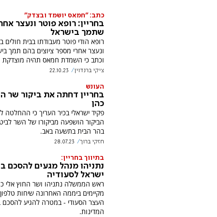
כתב: "חמאס יושמד ובצדק"
בחריין: רופא פוטר ונעצר אחר
שתמך בישראל
רופא הודי פוטר מעבודתו בבית חולים בב
ונעצר אחרי מספר ציוצים בהם תמך בי
וכתב כי השמדת חמאס תהיה מוצדקת
ציקי ברנדוין
22.10.23
העונש
בחריין דחתה את ביקור שר ה
כהן
פקיד ישראלי בכיר העריך כי ההחלטה ל
הביקור הושפעה מביקורו של השר לביטח
בהר הבית בתשעה באב.
חזקי ברוך
28.07.23
בתיווך בחריין:
נתניהו מנהל מגעים להסכם בי
ישראל לסעודיה
ראש הממשלה נתניהו ושר החוץ אלי כה
מקיימים ביממה האחרונה שיחות טלפון 
העצר הסעודי - במטרה להגיע להסכם בי
המדינות.