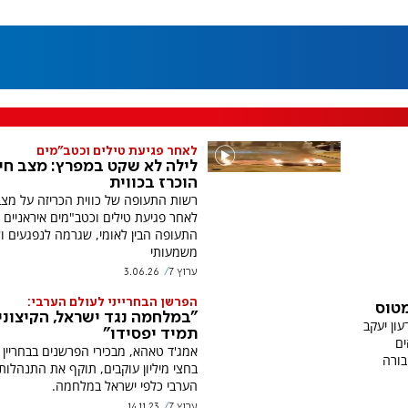
לאחר פגיעת טילים וכטב"מים
לילה לא שקט במפרץ: מצב חי
הוכרז בכווית
רשות התעופה של כווית הכריזה על מצב
לאחר פגיעת טילים וכטב"מים איראניים 
התעופה הבין לאומי, שגרמה לנפגעים ול
משמעותי
ערוץ 7
3.06.26
הפרשן הבחרייני לעולם הערבי:
מטוס
"במלחמה נגד ישראל, הקיצוני
ון יעקב
תמיד יפסידו"
ים
אמג'ד טאהא, מבכירי הפרשנים בבחריין 
בורה
בחצי מיליון עוקבים, תוקף את התנהלות
הערבי כלפי ישראל במלחמה.
ערוץ 7
14.11.23