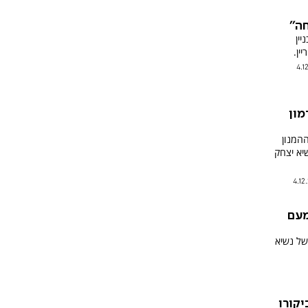
ה''
ין
ין.
4.1
מון
המנון
יא יצחק
4.12
מעם
של נשיא
יקורו