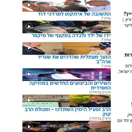
התשובה של איזנקוט למרדכי דוד
ין?
ערוץ 7
יין |
ייצר
ידו של ילד נלכדה במקצף של מיקסר
ערוץ 7
רות
הנער מעתלית שהדהים את שגריר
ארה"ב
לות
ערוץ 7
 ישראל,
השירים והביצועים החדשים במוזיקה
החסידית
איציק ברנדויין
הרב ופעיל הימין השתדכו - וסגולת הרב
קוק
יק
איציק ברנדויין
 יחד עם