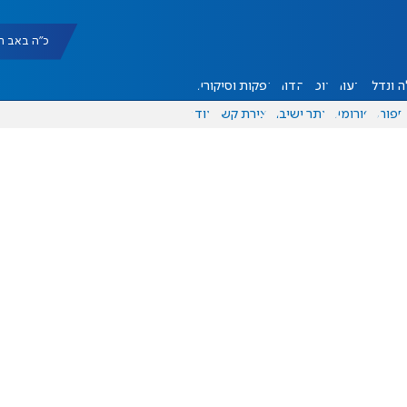
כ"ה באב תשפ"ו |
 ונדל"ן
דעות
אוכל
יהדות
הפקות וסיקורים
ספורט
פורומים
אתר ישיבה
יצירת קשר
עוד