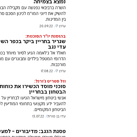
נמצא בצמיחה
השרה ברביבאי נפגשה עם מקבילה הבחרי
להשיק את דיוני המו"מ לכינון הסכם סח
בין המדינות.
ערוץ 7
20.09.22
בהזמנת יו"ר הסוכנות:
שגריר בחריין ביקר בכפר השי
עדי נגב
חאלד אל ג'לאמה הגיע לסיור מיוחד בכ
הדרומי המטפל בילדים ומבוגרים עם מוג
מורכבות.
ערוץ 7
17.08.22
וול סטריט ג'ורנל:
סוכני מוסד הכשירו את כוחות
הבטחון בבחריין
אנשי ביטחון מישראל הגיעו לבחריין על 
להעביר ידע מקצועי בתחומי המודיעין ל
הביטחון המקומיים.
עדו בן פורת
13.07.22
פסגת הנגב: מדיבורים - למע