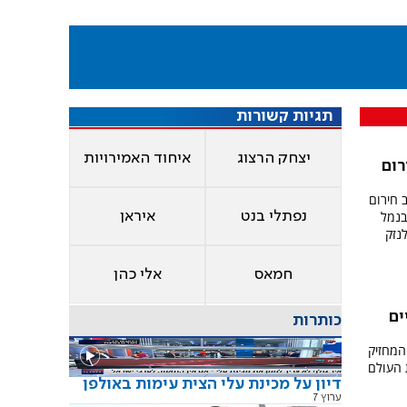
תגיות קשורות
יצחק הרצוג
איחוד האמירויות
רום
 חירום
בנמל
נפתלי בנט
איראן
נזק
חמאס
אלי כהן
ים
כותרות
המחזיק
 העולם
דיון על מכינת עלי הצית עימות באולפן
ערוץ 7