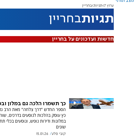
מצב תורני
ערוץ 7
תגיות
בחריין
תגיות
בחריין
חדשות ועדכונים על בחריין
כך תשמרו הלכה גם במלון וב
הספר החדש "דרך צלחה" מאת הרב גדע
כץ עוסק בהלכות לנוסעים בדרכים, שוה
במלונות ודירות נופש, ונוסעים בכלי תח
שונים
קובי סלע
15.01.26