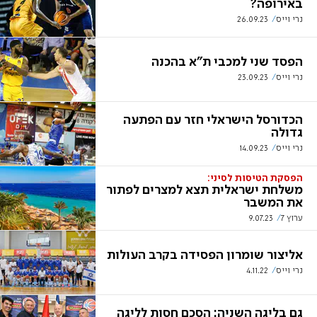
באירופה?
נרי וייס
26.09.23
הפסד שני למכבי ת"א בהכנה
נרי וייס
23.09.23
הכדורסל הישראלי חזר עם הפתעה
גדולה
נרי וייס
14.09.23
הפסקת הטיסות לסיני:
משלחת ישראלית תצא למצרים לפתור
את המשבר
ערוץ 7
9.07.23
אליצור שומרון הפסידה בקרב העולות
נרי וייס
4.11.22
גם בליגה השניה: הסכם חסות לליגה