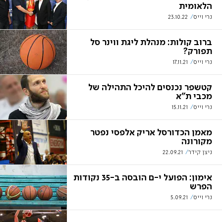
הלאומית
נרי וייס
23.10.22
ברוב קולות: מנהלת ליגת ווינר סל
תפורק?
נרי וייס
17.11.21
קטשפר נכנסים להיכל התהילה של
מכבי ת"א
נרי וייס
15.11.21
מאמן הכדורסל אריק אלפסי נפטר
מקורונה
ניצן קידר
22.09.21
אימון: הפועל י-ם הובסה ב-35 נקודות
הפרש
נרי וייס
5.09.21