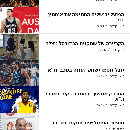
הפועל ירושלים החתימה את אוסטין
דיי
ניצן קידר
9.08.17
הקריירה של שחקנית הכדורסל ניצלה
חזקי ברוך
1.08.17
יובל זוסמן ישחק העונה במכבי ת"א
ניצן קידר
27.07.17
החיזוק ממשיך: דיאנדרה קיין במכבי
ת"א
ניצן קידר
24.07.17
סופית: הפיינל-פור יתקיים כסדרו
נרי וייס
16.07.17