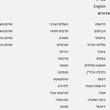
English
מדורים
חדשות
העולם הערבי
פורום צע
מבזקים
תרבות ופנאי
פורום נשו
ביטחוני
ספורט
פורום בי
פוליטי-מדיני
פורומים
פורום בי
בארץ
יהדות
בעולם
צרכנות
משפט ופלילים
אופנה
כלכלה ונדל"ן
מוסיקה
דעות
פיוטקאסט
חדשות המגזר
ילדודס
אוכל
מודעות אבל
כיפה שחורה
מזג אוויר
דיגיטל
תגיות