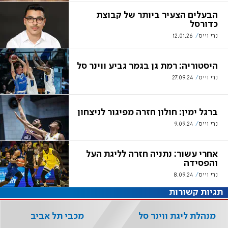
הבעלים הצעיר ביותר של קבוצת
כדורסל
נרי וייס
12.01.26
היסטוריה: רמת גן בגמר גביע ווינר סל
נרי וייס
27.09.24
ברגל ימין: חולון חזרה מפיגור לניצחון
נרי וייס
9.09.24
אחרי עשור: נתניה חזרה לליגת העל
והפסידה
נרי וייס
8.09.24
תגיות קשורות
מנהלת ליגת ווינר סל
מכבי תל אביב