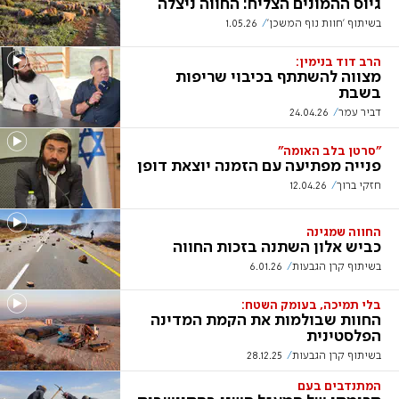
גיוס ההמונים הצליח: החווה ניצלה
בשיתוף 'חוות נוף המשכן'
1.05.26
הרב דוד בנימין:
מצווה להשתתף בכיבוי שריפות
בשבת
דביר עמר
24.04.26
"סרטן בלב האומה"
פנייה מפתיעה עם הזמנה יוצאת דופן
חזקי ברוך
12.04.26
החווה שמגינה
כביש אלון השתנה בזכות החווה
בשיתוף קרן הגבעות
6.01.26
בלי תמיכה, בעומק השטח:
החוות שבולמות את הקמת המדינה
הפלסטינית
בשיתוף קרן הגבעות
28.12.25
המתנדבים בעם