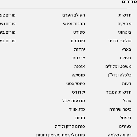
מדורים
חדשות
העולם הערבי
פורום צע
מבזקים
תרבות ופנאי
פורום נשו
ביטחוני
ספורט
פורום בי
פוליטי-מדיני
פורומים
פורום בי
בארץ
יהדות
בעולם
צרכנות
משפט ופלילים
אופנה
כלכלה ונדל"ן
מוסיקה
דעות
פיוטקאסט
חדשות המגזר
ילדודס
אוכל
מודעות אבל
כיפה שחורה
מזג אוויר
דיגיטל
תגיות
צעירים
פורום הריון ולידה
רפואה שלמה
פורום לקראת נישואין וזוגיות