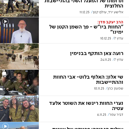
תרומתו של המעגל השני בהתיישבות
החלוצית
אלישע ירד, עולם קטן
11.12.25
הרב יעקב מדן:
"החוות ביו"ש - פך השמן הקטן של
ימינו"
ערוץ 7
10.12.25
רועה צאן הותקף בבנימין
ערוץ 7
24.11.25
שי אלון: האלוף בלוט- אבי החוות
וההתיישבות
שמעון כהן
10.11.25
נערי החוות ריגשו את השוטר אלעד
עטיה
דביר עמר
6.11.25