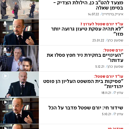
מצעד להט"ב כן, הילולת הצדיק -
בסימן שאלה
איציק ברנדויין
14.07.22
עו"ד יורם שפטל לערוץ 7
"לא תהיה עסקת טיעון גרועה יותר
מזו"
שמעון כהן
23.01.22
יורם שפטל:
''העינויים בחקירת ניר חפץ פסלו את
עדותו''
שמעון כהן
5.12.21
עו"ד יורם שפטל:
"פסיקות בית המשפט העליון הן פוסט
יהודיות"
ערוץ 7
18.11.21
שידור חי: יורם שפטל מדבר על הכל
ערוץ 7
5.10.21