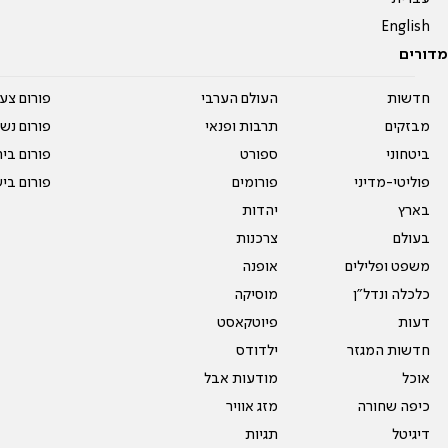
English
מדורים
חדשות
העולם הערבי
פורום צע
מבזקים
תרבות ופנאי
פורום נשו
ביטחוני
ספורט
פורום בי
פוליטי-מדיני
פורומים
פורום בי
בארץ
יהדות
בעולם
צרכנות
משפט ופלילים
אופנה
כלכלה ונדל"ן
מוסיקה
דעות
פיוטקאסט
חדשות המגזר
ילדודס
אוכל
מודעות אבל
כיפה שחורה
מזג אוויר
דיגיטל
תגיות