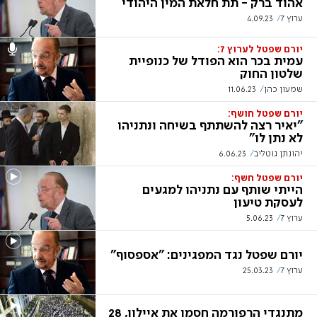
אהוד ברק - תת חלאת המין היהודי
ערוץ 7
4.09.23
יורם שפטל לערוץ 7:
עמית בכר הוא הפודל של כנופיית
שלטון החוק
שמעון כהן
11.06.23
יורם שפטל חושף:
"יאיר רצה להשתתף בשיחה ונתניהו
לא נתן לו"
יהונתן גוטליב
6.06.23
יורם שפטל חשף:
הייתי שותף עם נתניהו למגעים
לעסקת טיעון
ערוץ 7
5.06.23
יורם שפטל נגד המפגינים: "אספסוף"
ערוץ 7
25.03.23
מתנגדי הרפורמה חסמו את איילון, 28