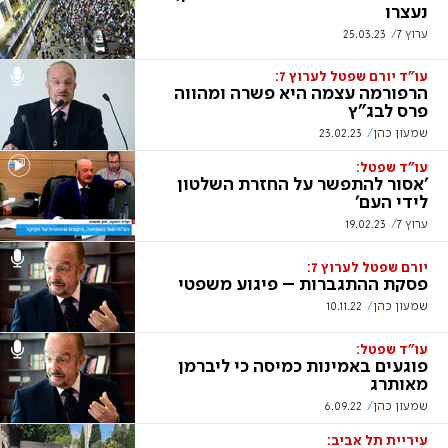
נעצרו
ערוץ 7
25.03.23
עו"ד יורם שפטל לערוץ 7:
הרפורמה עצמה היא פשרה ומהווה
פרס לבג"ץ
שמעון כהן
23.02.23
עו"ד שפטל:
'אסור להתפשר על החזרת השלטון
לידי העם'
ערוץ 7
19.02.23
יורם שפטל לערוץ 7:
פסקת ההתגברות – פיגוע משפטי
שמעון כהן
10.11.22
עו"ד שפטל:
פוגעים באמינות כמיסה כי ליברמן
מאותרג
שמעון כהן
6.09.22
עיריית תל אביב: