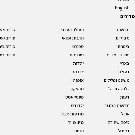
English
מדורים
חדשות
העולם הערבי
פורום צע
מבזקים
תרבות ופנאי
פורום נשו
ביטחוני
ספורט
פורום בי
פוליטי-מדיני
פורומים
פורום בי
בארץ
יהדות
בעולם
צרכנות
משפט ופלילים
אופנה
כלכלה ונדל"ן
מוסיקה
דעות
פיוטקאסט
חדשות המגזר
ילדודס
אוכל
מודעות אבל
כיפה שחורה
מזג אוויר
דיגיטל
תגיות