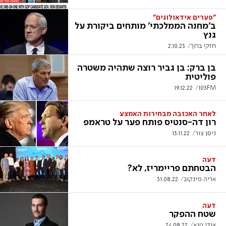
"פערים אידאולוגים"
ב'מחנה הממלכתי' מותחים ביקורת על
גנץ
חזקי ברוך
2.10.23
בן ברק: בן גביר רוצה שתהיה משטרה
פוליטית
19.12.22
103FM
לאחר האכזבה מבחירות האמצע
רון דה-סנטיס פותח פער על טראמפ
ניסן צור
13.11.22
דעה
הבטחתם פריימריז, לא?
אריה מינקוב
31.08.22
דעה
שטח ההפקר
אודי טנא
24.08.22