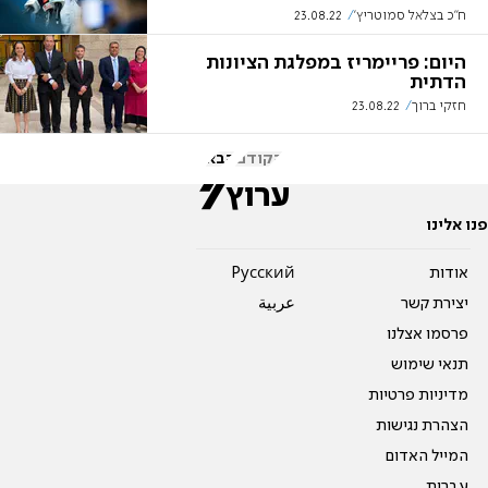
ח"כ בצלאל סמוטריץ'
23.08.22
היום: פריימריז במפלגת הציונות
הדתית
חזקי ברוך
23.08.22
הקודם
הבא
פנו אלינו
אודות
Pусский
יצירת קשר
عربية
פרסמו אצלנו
תנאי שימוש
מדיניות פרטיות
הצהרת נגישות
המייל האדום
עברית