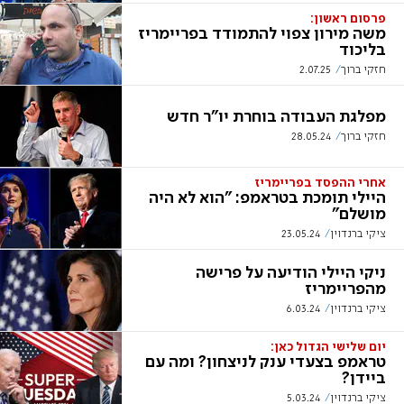
פרסום ראשון:
משה מירון צפוי להתמודד בפריימריז
בליכוד
חזקי ברוך
2.07.25
מפלגת העבודה בוחרת יו"ר חדש
חזקי ברוך
28.05.24
אחרי ההפסד בפריימריז
היילי תומכת בטראמפ: "הוא לא היה
מושלם"
ציקי ברנדוין
23.05.24
ניקי היילי הודיעה על פרישה
מהפריימריז
ציקי ברנדוין
6.03.24
יום שלישי הגדול כאן:
טראמפ בצעדי ענק לניצחון? ומה עם
ביידן?
ציקי ברנדוין
5.03.24