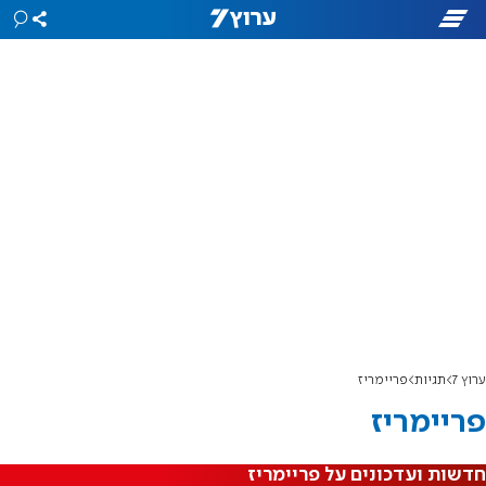
ערוץ 7
תגיות
פריימריז
פריימריז
חדשות ועדכונים על פריימריז