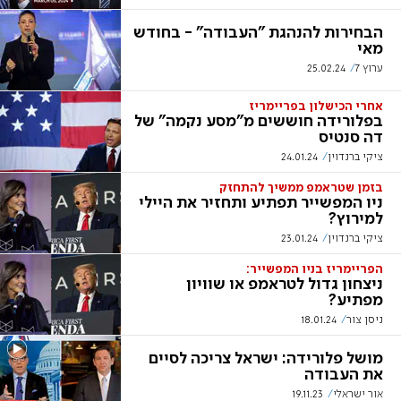
הבחירות להנהגת "העבודה" - בחודש
מאי
ערוץ 7
25.02.24
אחרי הכישלון בפריימריז
בפלורידה חוששים מ"מסע נקמה" של
דה סנטיס
ציקי ברנדוין
24.01.24
בזמן שטראמפ ממשיך להתחזק
ניו המפשייר תפתיע ותחזיר את היילי
למירוץ?
ציקי ברנדוין
23.01.24
הפריימריז בניו המפשייר:
ניצחון גדול לטראמפ או שוויון
מפתיע?
ניסן צור
18.01.24
מושל פלורידה: ישראל צריכה לסיים
את העבודה
אור ישראלי
19.11.23