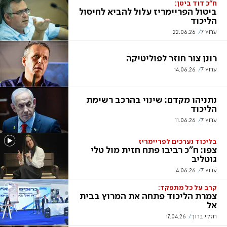
ח"כ דוד ביטן:
ביטול הפריימריז עלול להביא לחיסול
הליכוד
ערוץ 7
22.06.26
רונן צור חוזר לפוליטיקה
ערוץ 7
14.06.26
נתניהו מקדם: שינוי בהרכב רשימת
הליכוד
ערוץ 7
11.06.26
בליכוד נערכים לפריימריז
צפו: ח"כ רביבו פתח חזית מול טלי
גוטליב
ערוץ 7
4.06.26
קרב על כל מתפקד:
צמרת הליכוד פתחה את המרוץ בבית
אל
חזקי ברוך
17.04.26