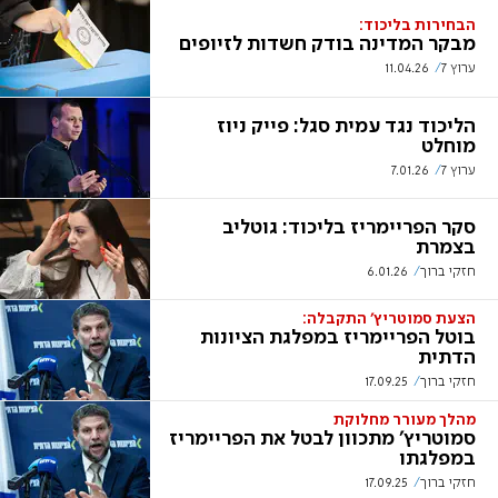
הבחירות בליכוד:
מבקר המדינה בודק חשדות לזיופים
ערוץ 7
11.04.26
הליכוד נגד עמית סגל: פייק ניוז
מוחלט
ערוץ 7
7.01.26
סקר הפריימריז בליכוד: גוטליב
בצמרת
חזקי ברוך
6.01.26
הצעת סמוטריץ' התקבלה:
בוטל הפריימריז במפלגת הציונות
הדתית
חזקי ברוך
17.09.25
מהלך מעורר מחלוקת
סמוטריץ' מתכוון לבטל את הפריימריז
במפלגתו
חזקי ברוך
17.09.25