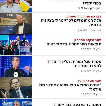
בפריימריז
חזקי ברוך
21.07.26
לקראת סגירת הרשימות:
אלה המועמדים לפריימריז בציונות
הדתית
דביר עמר
21.07.26
נאור נרקיס התרסק
תוצאות הפריימריז בדמוקרטים
ערוץ 7
20.07.26
עמית סגל מעריך: הליכוד בדרך
לוועדה מסדרת
ערוץ 7
20.07.26
משה סעדה טוען
"הנחת המוצא היא שיהיה אירוע מול
איראן"
ערוץ 7
20.07.26
נפתחה ההצבעה בפריימריז