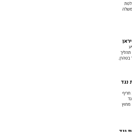
חלטת
 וקראו לממשלה
ראן
ע
סט, יחל תהליך
בטהרן.
 נגד
חריף
גד
 מחוץ
ת נגד