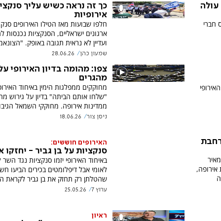
עולה
כך זה נראה כשיש עליך סנקצי
אירופיות
ס חברי
חלפו שבועות מאז הטילו האירופים סנקצ
ארגונים ישראליים, הסנקציות נכנסות ל
ועדיין לא נראית תגובה באופק. "הצונאמ
שמעון כהן
28.06.26
צפו: מהומה בדיון האירופי על
מהגרים
מחוקקים ממפלגות הימין באיחוד האירופ
אירופי
"שלחו אותם הביתה" בדיון על גירוש מה
ממדינות אירופה. מחוקקי השמאל הגיבו
ניסן צור
18.06.26
רחבת
האירופים חוששים:
סנקציות על בן גביר - יחזקו א
מאיר
באיחוד האירופי יזמו סנקציות נגד השר ל
 אירופה,
לאומי אבל דיפלומטים בכירים הביעו חש
ה
שהטלתן רק תחזק את בן גביר לקראת ה
ערוץ 7
25.05.26
ראיון