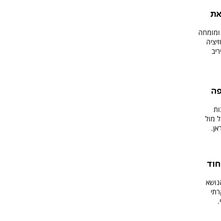
את
ומומחה
יציה
ריב
פה
ות
 מול
אן.
חוד
הנושא
רתי
.