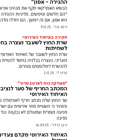
ההגירה - אסון"
הנשיא האמריקאי תקף את מנהיגי אירופ
"הם חלשים וטיפשים. מדיניות ההגירה
היא אסון. אם זה יימשך, הם יחדלו מלה
ניסן צור
9.12.25
חקירה באיחוד האירופי:
שרת החוץ לשעבר נעצרה בח
לשחיתות
שרת החוץ לשעבר של האיחוד האירופי,
מוגריני, נעצרה בבלגיה בחשד להטיית מ
להכשרת דיפלומטים צעירים.
ערוץ 7
2.12.25
"מעניקה כוח לארגון טרור"
המכתב החריף של סער לנציב
האיחוד האירופי
שר החוץ שלח מכתב חריף לאורסולה פון 
והזהיר כי השעיית סחר אירופית עם ישר
פגיעה מוסרית שמעולם לא ננקטה נגד 
מדינה
ניצן קידר
16.09.25
האיחוד האירופי מקדם צעדים