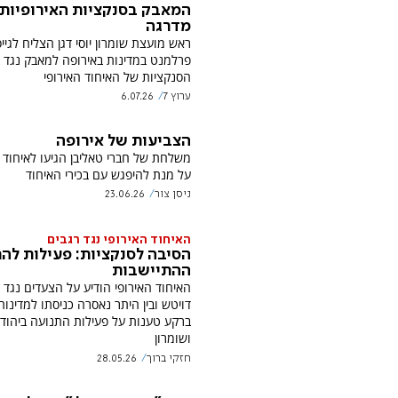
המאבק בסנקציות האירופיות 
מדרגה
ראש מועצת שומרון יוסי דגן הצליח לגיי
פרלמנט במדינות באירופה למאבק נגד
הסנקציות של האיחוד האירופי
ערוץ 7
6.07.26
הצביעות של אירופה
משלחת של חברי טאליבן הגיעו לאיחוד ה
על מנת להיפגש עם בכירי האיחוד
ניסן צור
23.06.26
האיחוד האירופי נגד רגבים
הסיבה לסנקציות: פעילות לה
ההתיישבות
האיחוד האירופי הודיע על הצעדים נגד 
דויטש ובין היתר נאסרה כניסתו למדינות
ברקע טענות על פעילות התנועה ביהוד
ושומרון
חזקי ברוך
28.05.26