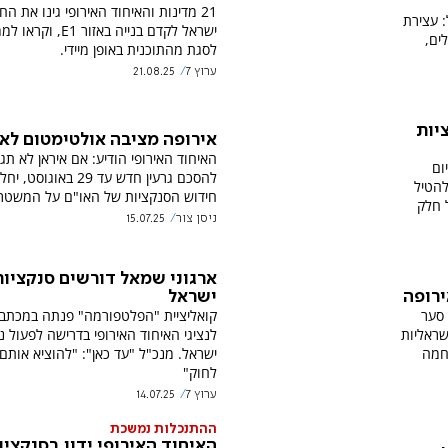
21 מדינות והאיחוד האירופי גינו את ה
: עצירת
ישראל לקדם בנייה באזור E1,
ים,
לסגת מהתוכנית באופן מיידי.
ערוץ 7
21.08.25
יות
אירופה מציבה אולטימטום לאי
האיחוד האירופי הודיע: אם איראן לא תגי
ום
להסכם גרעין חדש עד 29 באוגו
להטיל
חידוש הסנקציות של האו"ם על המשטר 
 חלק
ניסן צור
15.07.25
ארגוני שמאל דורשים סנקציות
ישראל
ירופה
קואליציית "הפלטפורמה" פנתה במכתב 
 סער
לנציגי האיחוד האירופי בדרישה לפעול נ
שראליות
ישראל. מנכ"ל "עד כאן": "להוציא אותם
חמה
לחוק"
ערוץ 7
14.07.25
ההתנכלות נמשכת
האיחוד האירופי ידון בסנקציו