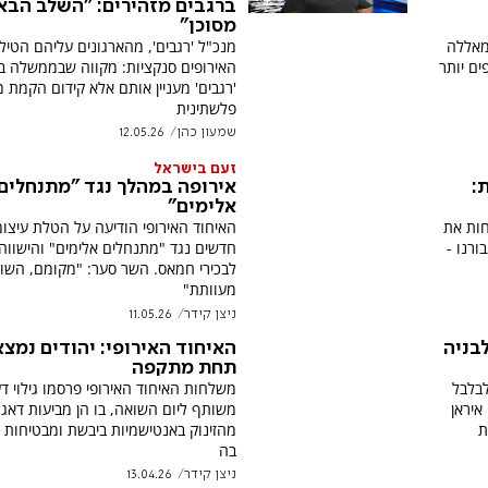
ברגבים מזהירים: "השלב הבא
מסוכן"
מאללה
מנכ"ל 'רגבים', מהארגונים עליהם הטילו
ים יותר
האירופים סנקציות: מקווה שבממשלה ב
'רגבים' מעניין אותם אלא קידום הקמת מ
פלשתינית
שמעון כהן
12.05.26
זעם בישראל
:
אירופה במהלך נגד "מתנחלים
אלימים"
חות את
האיחוד האירופי הודיעה על הטלת עיצומ
ורנו -
חדשים נגד "מתנחלים אלימים" והישווה
לבכירי חמאס. השר סער: "מקומם, השו
מעוותת"
ניצן קידר
11.05.26
בניה
האיחוד האירופי: יהודים נמצא
תחת מתקפה
לבלבל
משלחות האיחוד האירופי פרסמו גילוי ד
איראן
משותף ליום השואה, בו הן מביעות דאג
ת
מהזינוק באנטישמיות ביבשת ומבטיחות 
בה
ניצן קידר
13.04.26