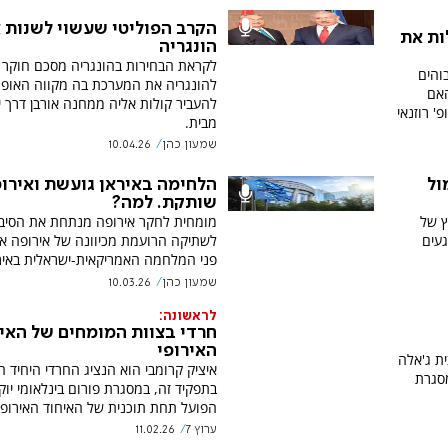
הקרב הפוליטי שעשוי לשנות 
ות את
הונגריה
לקראת הבחירות בהונגריה מסכם חוקר 
והים
להונגריה את המערכת בה מקווה האופוז
האם
להעביר קולות אליה ממחנה אורבן דרך י
' רוזנאי
מבית.
שמעון כהן
10.04.26
ול
הלחימה באיראן גועשת ואירו
שותקת. למה?
ץ של
מומחית לחקר אירופה מנתחת את הסיב
געים
לשתיקה הרועמת מכיוונה של אירופה אל
פני המלחמה האמריקאית-ישראלית באיר
שמעון כהן
10.03.26
לראשונה:
חרדי בצוות המומחים של האי
האירופי
ית ג'אלה
איציק קרומבי הוא הנציג החרדי היחיד 
מסגרת
בתפקיד זה, במסגרת פורום בינלאומי יוק
הפועל תחת תוכנית של האיחוד האירופי
ערוץ 7
11.02.26