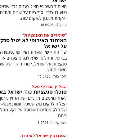
ישראל
האיחוד האירופי מציג צעדים נגד ישראל
סיוע דו-צדדי, סנקציות על שרים ומתנחל
והקמת מנגנון לשיקום עזה.
ערוץ 7
10.09.25
"שומרים את האופציות"
האיחוד האירופי לא יטיל סנקצ
על ישראל
שרי החוץ של האיחוד האירופי נפגשו הי
בבריסל והחליטו שלא לנקוט צעדים או 
סנקציות על ישראל, למרות הדרישה של
משרי החוץ.
ניסן צור
16.07.25
הבליץ המדיני פעל
סוכלו סנקציות נגד ישראל בא
לאחר מאמצים מדיניים, שר החוץ גדעון
הצליח להקים גוש שסיכל יוזמות אנטי-י
של חלק ממדינות אירופה על רקע המל
בעזה.
ניצן קידר
15.07.25
הסכם בין ישראל לאיחוד: