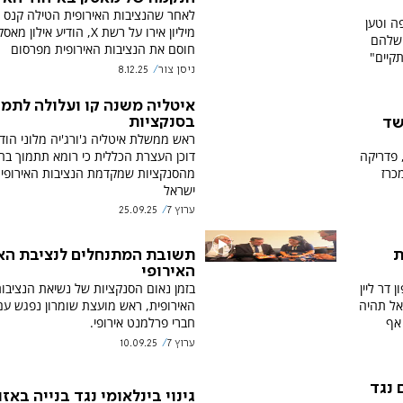
ה וטען
מיליון אירו על רשת X, הודיע אילו
 שלהם
חוסם את הנציבות האירופית מפרסום
תקיים"
ניסן צור
8.12.25
איטליה משנה קו ועלולה לתמו
בסנקציות
שד
ראש ממשלת איטליה ג'ורג'יה מלוני הוד
 פדריקה
דוכן העצרת הכללית כי רומא תתמוך בח
כרז
מהסנקציות שמקדמת הנציבות האירופית
ישראל
ערוץ 7
25.09.25
ת
תשובת המתנחלים לנציבת הא
האירופי
דר ליין
בזמן נאום הסנקציות של נשיאת הנציבו
אל תהיה
אף
חברי פרלמנט אירופי.
ערוץ 7
10.09.25
 נגד
גינוי בינלאומי נגד בנייה באזור 