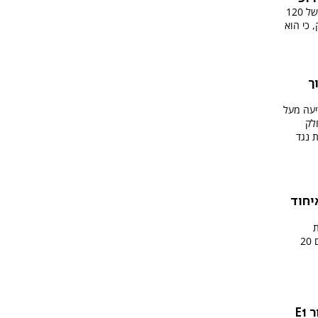
לאחר שהנציבות האירופית הטילה קנס של 120
ן מאסק, כי הוא
ך
יעה מעל
לק
 נגד
יחוד
ת
האירופית, ראש מועצת שומרון נפגש עם 20
E1