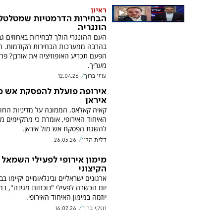
ראיון
הבחירות הדרמטיות שמטלטל
הונגריה
העם ההונגרי הולך לבחירות באחוזים גב
בהרבה ממערכות הבחירות הקודמות. 
הפעם תכריע האופוזיציה את אורבן? פרופ
מעריך.
עוזי ברוך
12.04.26
אירופה פועלת להפסקת אש מ
איראן
קאיה קאלאס, הממונה על מדיניות החו
האיחוד האירופי, אומרת כי מתקיימים מ
להשגת הפסקת אש מול איראן.
דלית הלוי
26.03.26
מימון אירופי לפעילי השמאל
הקיצוני
ארגונים ישראליים ובינלאומיים יקיימו בב
יום הכשרה לפעילי "נוכחות מגינה", ב
יוזמה במימון האיחוד האירופי.
חזקי ברוך
16.02.26