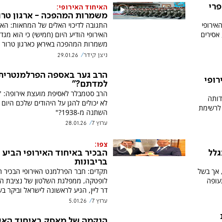
פרי
האיחוד האירופי:
משמרות המהפכה - ארגון טרו
אירופי
התגובה לדיכוי האלים של המחאות: האי
 אסירים
האירופי הודיע היום (חמישי) כי הוא מגד
משמרות המהפכה באיראן כארגון טרור
ניצן קידר
29.01.26
הרב גער באספה הפרלמנטרית
רופי
למדתם?"
הרב סטמבלר לאסיפת מועצת אירופה: 
דותה
לא יכולים להגן על היהודים שלכם היום 
לרשימת
השתנה מ-1938?"
ערוץ 7
28.01.26
צפו:
גלל
הבכיר באיחוד האירופי הביע 
בריבונות
, אך בשל
תקדים: חבר הפרלמנט האירופי הבכיר רי
עופה
לופטקה, ממפלגת השלטון של נציבת האי
דר ליין, הגיע לראשונה לישראל וביקר בש
ערוץ 7
5.01.26
הנקמה של מאסק באיחוד האיר