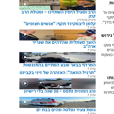
ות
יות על
הרב ופעיל הימין השתדכו - וסגולת הרב
קוק
תוקף
איציק ברנדויין
י בדרך".
קלמן ליבסקינד תקף: "אנשים חצופים"
ערוץ 7
 גירוש
הנער מעתלית שהדהים את שגריר
י צעקו
ארה"ב
גרים
ערוץ 7
 בצעקות
המרדף בבאר שבע הסתיים בהתנגשות
ערוץ 7
"תרגיל הונאה": האזהרה של זיני בקבינט
ערוץ 7
ותו
ביטחון
ש
נהג המונית נתפס - 20 שנה בלי רישיון
בחירות
ערוץ 7
גופת צעיר נפלטה מהים בבת ים
ערוץ 7