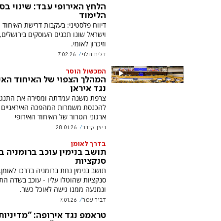
הלחץ האירופי עבד: שינוי בס
הלימוד
דיווח פלסטיני: בעקבות דרישת האיחוד ה
וישראל שונו תכנים העוסקים בירושלים,
וזיכרון לאומי.
דלית הלוי
7.02.26
המכשול הוסר
המהלך הצפוי של האיחוד האי
נגד איראן
צרפת משנה עמדתה ומסירה את התנג
להכנסת משמרות המהפכה האיראניים 
ארגוני הטרור של האיחוד האירופי
ניצן קידר
28.01.26
בדרך לאומן
תושב בנימין עוכב ברומניה ב
סנקציות
תושב בנימין נחת ברומניה בדרכו לאומן
סנקציות שהוטלו עליו - עוכב בשדה הת
ונמנעה ממנו גישה לאוכל כשר.
דביר עמר
7.01.26
טראמפ נגד אירופה: "מדיניות