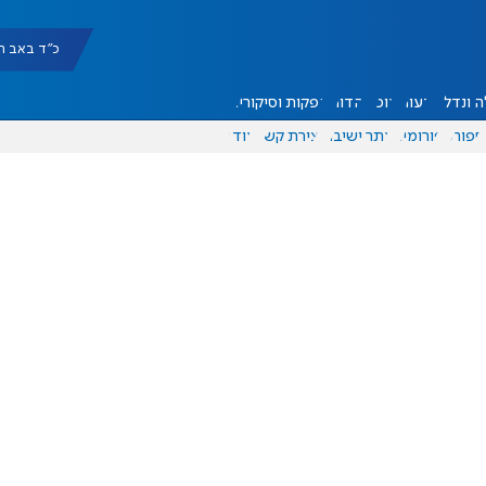
כ"ד באב תשפ"ו |
 ונדל"ן
דעות
אוכל
יהדות
הפקות וסיקורים
ספורט
פורומים
אתר ישיבה
יצירת קשר
עוד