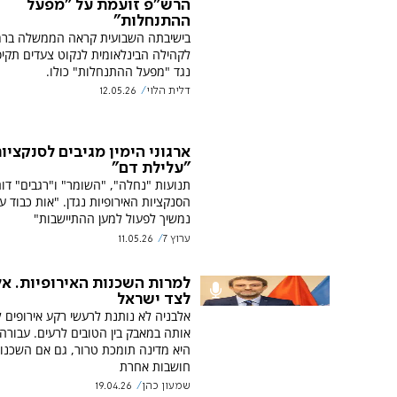
הרש"פ זועמת על "מפעל
ההתנחלות"
בישיבתה השבועית קראה הממשלה בר
לקהילה הבינלאומית לנקוט צעדים תקיפ
נגד "מפעל ההתנחלות" כולו.
דלית הלוי
12.05.26
ארגוני הימין מגיבים לסנקציות
"עלילת דם"
תנועות "נחלה", "השומר" ו"רגבים" דו
הסנקציות האירופיות נגדן. "אות כבוד עב
נמשיך לפעול למען ההתיישבות"
ערוץ 7
11.05.26
למרות השכנות האירופיות. אל
לצד ישראל
אלבניה לא נותנת לרעשי רקע אירופים 
אותה במאבק בין הטובים לרעים. עבורה 
היא מדינה תומכת טרור, גם אם השכנו
חושבות אחרת
שמעון כהן
19.04.26