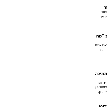
ר
חוד
יר את
: "מה
"אם אתם
- מה
תמיכה
ינהולד
חוד פון
ומרון.
ופי