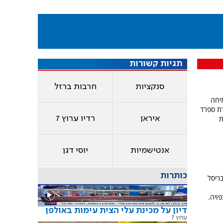
תגיות קשורות
סנקציות
חרבות ברזל
יחה
ת ספרד
ת
איראן
רדיו ערוץ 7
אנטישמיות
יוסי דגן
כותרות
בריסל
ויה.
דיון על מכינת עלי הצית עימות באולפן
ערוץ 7