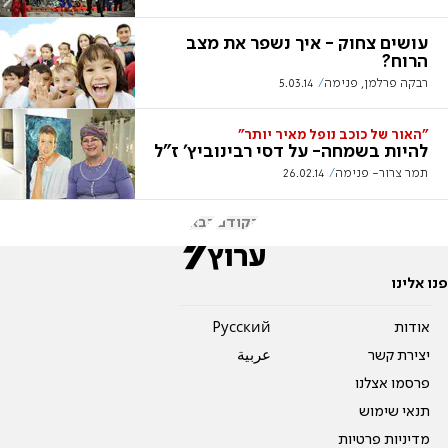
עושים צחוק - איך נשפר את מצב
הרוח?
רבקה פרלמן, פנימה
5.03.14
"האור של כוכב נופל מאיר יותר"
להיות בשמחה- על דסי רבינוביץ' ז"ל
תמר צרור- פנימה
26.02.14
הקודם
הבא
פנו אלינו
אודות
Pусский
יצירת קשר
عربية
פרסמו אצלנו
תנאי שימוש
מדיניות פרטיות