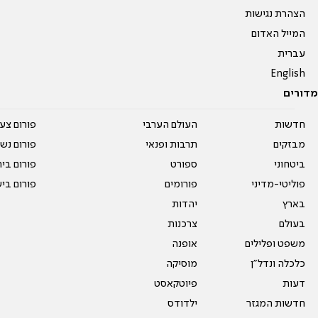
הצהרת נגישות
המייל האדום
עברית
English
מדורים
חדשות
העולם הערבי
פורום צע
מבזקים
תרבות ופנאי
פורום נשו
ביטחוני
ספורט
פורום בי
פוליטי-מדיני
פורומים
פורום בי
בארץ
יהדות
בעולם
צרכנות
משפט ופלילים
אופנה
כלכלה ונדל"ן
מוסיקה
דעות
פיוטקאסט
חדשות המגזר
ילדודס