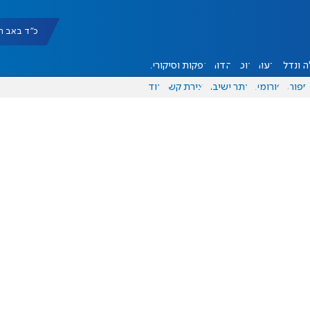
כ"ד באב תשפ"ו |
 ונדל"ן
דעות
אוכל
יהדות
הפקות וסיקורים
ספורט
פורומים
אתר ישיבה
יצירת קשר
עוד