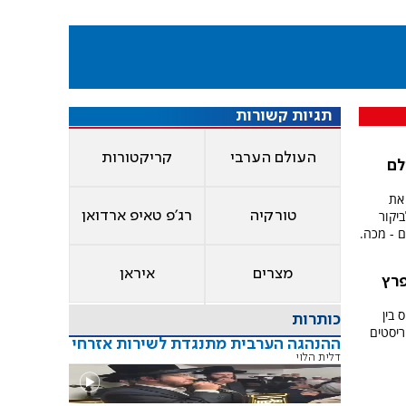
תגיות קשורות
העולם הערבי
קריקטורות
לם
 את
יקור
טורקיה
רג'פ טאיפ ארדואן
מצרים
איראן
פרץ
 בין
כותרות
ריסטים
ההנהגה הערבית מתנגדת לשירות אזרחי
דלית הלוי