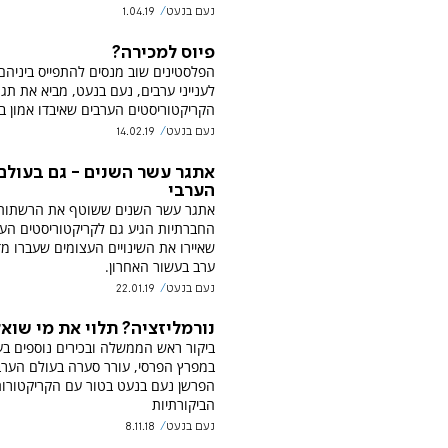
נעם בנעט
1.04.19
פיוס למכירה?
הפלסטינים שוב מנסים להתפייס ביניהם
לענייני ערבים, נעם בנעט, מביא את תגו
הקריקטוריסטים הערבים שאיבדו אמון ב
נעם בנעט
14.02.19
אתגר עשר השנים - גם בעולם
הערבי
אתגר עשר השנים ששוטף את הרשתות
החברתיות הגיע גם לקריקטוריסטים הע
שאיירו את השינויים העצומים שעברו מד
ערב בעשור האחרון.
נעם בנעט
22.01.19
נורמליזציה? תלוי את מי שוא
ביקור ראש הממשלה ובכירים נוספים בע
במפרץ הפרסי, עורר סערה בעולם הערב
הפרשן נעם בנעט בטור עם הקריקטורו
הביקורתיות
נעם בנעט
8.11.18