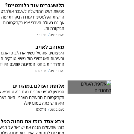
הלשעברים עוד רלוונטיים?
פגישת ראש הממשלה לשעבר אולמרט ע
הרשות הפלסטינית עוררה ביקורת עזה 
אך גם בעולם הערבי צפו בקריקטורות
הביקורתיות.
נעם בנעט
3.10.18
מאוהב לאויב
העיצומים שהטיל נשיא ארה"ב טראמפ ע
והעימות האגרסיבי מול נשיא טורקיה הם
התדרדרות ביחסי המדינות שפעם היו ידי
נעם בנעט
10.08.18
אלופת העולם במהגרים
הפרשן לענייני ערבים נעם בנעט מביא 
הקריקטורות מהעולם הערבי. האם באמ
היא זו שזכתה במונדיאל?
נעם בנעט
17.07.18
צבא אסד בוזז את מחנה הפלי
בזמן שהעולם מגנה את ישראל על מניע
מחבלים לתחומה, אסד בוזז מחנה פליט