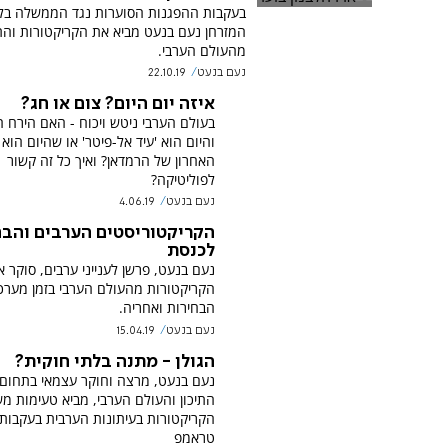
בעקבות ההפגנות הסוערות נגד הממשלה בלב
המזרחן נעם בנעט מביא את הקריקטורות והת
מהעולם הערבי.
נעם בנעט
22.10.19
איזה יום היום? צום או חג?
בעולם הערבי ניטש ויכוח - האם הירח
והיום הוא 'עיד אל-פיטר' או שהיום הוא 
האחרון של הרמדאן? ואיך כל זה קשור
לפוליטיקה?
נעם בנעט
4.06.19
הקריקטוריסטים הערבים והבח
לכנסת
נעם בנעט, פרשן לענייני ערבים, סוקר א
הקריקטורות מהעולם הערבי בזמן מערכ
הבחירות ואחריה.
נעם בנעט
15.04.19
הגולן - מתנה בלתי חוקית?
נעם בנעט, מרצה וחוקר עצמאי בתחום
התיכון והעולם הערבי, מביא טעימות מ
הקריקטורות בעיתונות הערבית בעקבות
טראמפ