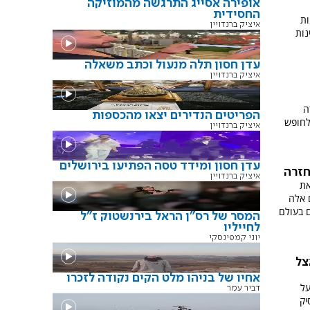
אופירה אסייג התרגשה מהמוזיקה
החסידית
ות
איציק ברנדויין
נות
עדן חסון תלה מנעול וכתב משאלה
איציק ברנדויין
ה
הפריטים הנדירים יצאו מהכספות
לחופש
איציק ברנדויין
עדן חסון ומידד טסה הפתיעו בירושלים
חזרה
איציק ברנדויין
את
 אלה
ם בעולם
המסר של רס"ן הראל בירנשטוק ז"ל
לחייליו
יוני קמפינסקי
צל
אחיו של בניהו מלט הקים נקודה לזכרו
על
דביר עמר
יק