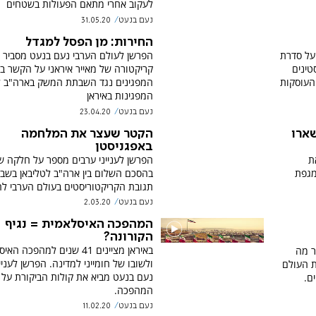
לעקוב אחרי מתאם הפעולות בשטחים
נעם בנעט
31.05.20
החירות: מן הפסל למגדל
על סדרת
הפרשן לעולם הערבי נעם בנעט מסביר 
טינים
קריקטורה של מאייר איראני על הקשר בין
העוסקות
המפגינים נגד השבתת המשק בארה"ב ל
המפגינות באיראן
נעם בנעט
23.04.20
שארו
הקטר שעצר את המלחמה
באפגניסטן
ת
הפרשן לענייני ערבים מספר על חלקה ש
מגפת
בהסכם השלום בין ארה"ב לטליבאן בשבת
תגובת הקריקטוריסטים בעולם הערבי ל
נעם בנעט
2.03.20
המהפכה האיסלאמית = נגיף
הקורונה?
באיראן מציינים 41 שנים למהפכה 
ר מה
ולשובו של חומייני למדינה. הפרשן לעניי
ת העולם
נעם בנעט מביא את קולות הביקורת על
ם.
המהפכה.
נעם בנעט
11.02.20