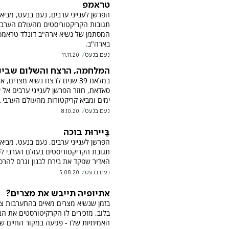
טראמפ
הפרשן לענייני ערבים, נעם בנעט, מביא
תגובות הקריקטוריסטים מהעולם הערבי
המסתמן של נשיא ארה"ב דונלד טראמפ
בארה"ב.
נעם בנעט
11.11.20
המלחמה, הרצח והשלום שבינ
במלאת 39 שנים לרצח נשיא מצרים, א
סאדאת, חוזר הפרשן לענייני ערבים אל 
ימים ומביא קריקטורות מהעולם הערבי 
נעם בנעט
8.10.20
בֵּיירוּת בוכה
הפרשן לענייני ערבים, נעם בנעט, מביא
תגובת הקריקטוריסטים בעולם הערבי לפ
האדיר שפקד את בירת לבנון וגרם להרס
נעם בנעט
5.08.20
אתיופיה תייבש את מצרים?
בזמן שנשיא מצרים מאיים בהתערבות צ
בלוב, מזכירים לו הקרקיטורסטים את הצ
האמיתיות שלו - פגיעה במקור החיים ש