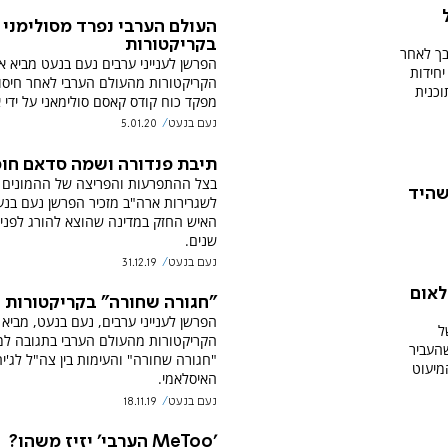
העולם הערבי נפרד מסולימני
בקריקטורות
בך לאחר
הפרשן לענייני ערבים נעם בנעט מביא א
חידות
הקריקטורות מהעולם הערבי לאחר חיסו
כנית
מפקד כוח קודס קאסם סולימאני על ידי 
נעם בנעט
5.01.20
תיבת פנדורה ושמה סדאם חוס
בצל ההתפרעות והפריצה של ההמונים 
השהיד
לשגרירות ארה"ב מזכיר הפרשן נעם בנ
שנים.
נעם בנעט
31.12.19
לאום
"חגורה שחורה" בקריקטורות
הפרשן לענייני ערבים, נעם בנעט, מביא
ל
הקריקטורות מהעולם הערבי בתגובה ל
העביר
"חגורה שחורה" והעימות בין צה"ל לג'י
מיעוט
האיסלאמי.
נעם בנעט
18.11.19
'MeToo הערבי' יזיז משהו?