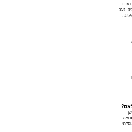
 עורר
ים, נעם
ערבי.
לאם?
שן
רואה
סלמי