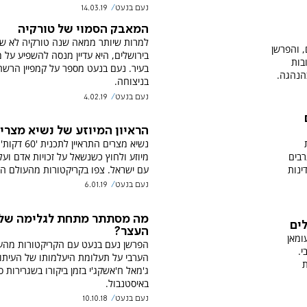
נעם בנעט
14.03.19
המאבק הסמוי של טורקיה
למרות שיותר ממאה שנה טורקיה לא ש
, והפרשן
בירושלים, היא עדיין מנסה להשפיע על 
בות
בעיר. נעם בנעט מספר על קמפיין הרש
הנהגה.
בניצוחה.
נעם בנעט
4.02.19
הראיון המיוזע של נשיא מצרי
נשיא מצרים התראיין לת
רבים
מיוזע ולחוץ כשנשאל על זכויות אדם וע
ינות
עם ישראל. צפו בקריקטורות מהעולם הע
נעם בנעט
6.01.19
מה מסתתר מתחת לגלימה של 
לים
העצר?
ומאן
הפרשן נעם בנעט עם הקריקטורות מהע
י.
הערבי על תעלומת היעלמותו של העיתונ
ת
ג'מאל ח'אשקג'י בזמן ביקורו בשגרירות ס
באיסטנבול.
נעם בנעט
10.10.18