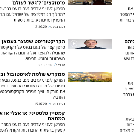
מ'מוקצים' ל'גשר לעולם'
 את
הפרשן לענייני ערבים נעם בנעט בפרשנ
 להפסד
לתהליך הנורמליזציה של ישראל עם מדי
 בחירות
המפרץ ומדינות ערביות נוספות
נעם בנעט
21.10.20
יהם
הקריקטוריסט שנעצר בעמאן
נואר
סרטון קצר של נעם בנעט על הקריקטור
אותם
שהובילה למעצר ועל התגובה הקוראת 
בנושא
העיתונות וחופש הביטוי.
ערוץ 7
28.08.20
ממקדש שלמה לאיסטנבול וב
הפרשן לענייני ערבים נעם בנעט, מביא 
 את
סיפורו של מבנה היסטורי המסעיר בימים
יצוץ
את טורקיה. ואיך מגיבים הקריקטוריסטי
 נרחב
הערבי?
נעם בנעט
15.07.20
קמפיין פלסטיני: או אצלי או א
באית
המתאם
הפרשן לענייני ערבים נעם בנעט מספר 
רות
קמפיין ברשתות החברתיות הקורא להפס
ל מצרים,