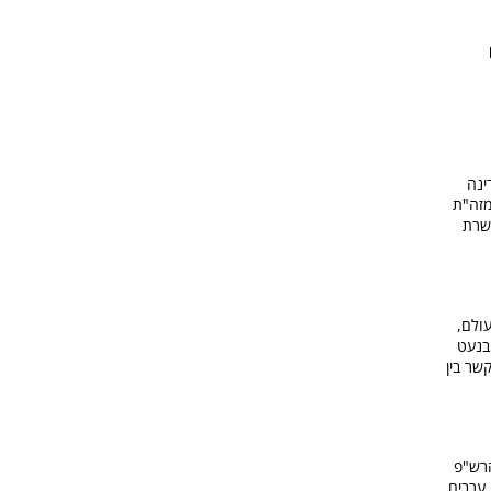
ינה
מזה"ת
שרת
ולם,
בנעט
שר בין
רש"פ
 ערבים,