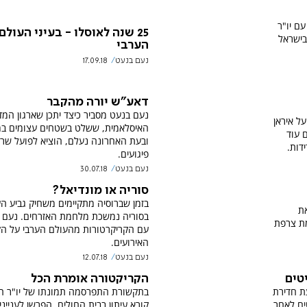
ם יו"ר
25 שנה לאוסלו - בעיני העולם
בישראל
הערבי
נעם בנעט
17.09.18
דאע"ש יורה מהקבר
נעם בנעט מסביר כיצד יתכן שארגון המד
ל איראן
האיסלאמית, ששלט בשטחים עצומים ב
 עוד
ובעת האחרונה נעלם, הוציא לפועל שר
דות.
פיגועים.
נעם בנעט
30.07.18
סוריה או מונדיאל?
בזמן שברוסיה מתקיימים משחיק גביע הע
את
בסוריה נמשכת מלחמת האזרחים. נעם 
ת צרפת
עם הקריקרטורות מהעולם הערבי על הק
האירועים.
נעם בנעט
12.07.18
טים
הקריקטורה אומרת הכל
ת חדירת
בתקשורת התפרסמה תמונתו של יו"ר ה
ים לאחר
קורא עיתון בבית החולים. הפרשן לענייני