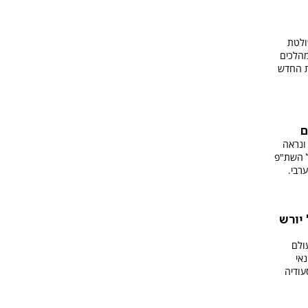
ולטת
מהלכים
ת החדש
ם
כנית '60 דקות' ונראה
ל השת"פ
רבי.
יורש
ולם
אי
עודיה