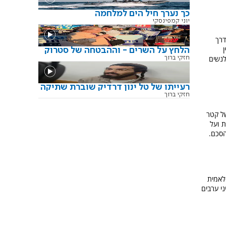
כך נערך חיל הים למלחמה
יוני קמפינסקי
דרך
הלחץ על השרים - וההבטחה של סטרוק
נשים
חזקי ברוך
רעייתו של טל ינון דרדיק שוברת שתיקה
חזקי ברוך
ל קטר
 ועל
הסכם.
האיסלאמית
ני ערבים