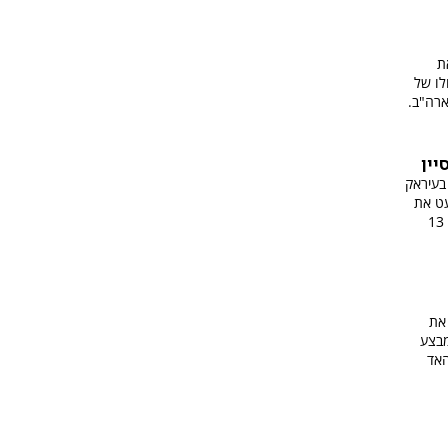
ת
לו של
ארה"ב.
יין
בעיראק
עט את
האיש החזק במדינה שהוצא להורג לפני 13
 את
מבצע
האד