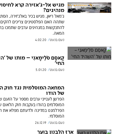
מגיש אל-ג'אזירה קרא לחיסול
מנהיגים?
ג'מאל ריאן, מגיש בכיר באלג'זירה, הסת
שתהה האם הפלסטינים צריכים להקים י
להתנקשות במנהיגים ערבים שתמכו בתו
המאה.
נעם בנעט
4.02.20
קָאסֶם סֹלֵימָאנִי – מותו של '
החי'
נעם בנעט
5.01.20
המחאה המוסלמית נגד חוק ה
של הודו
הפרשן לענייני ערבים מספר על הזעם ש
המוסלמים בהודו בעקבות חוק הלאום ש
הפרלמנט במדינה ולדעתם מפלא את ה
המוסלמי.
נעם בנעט
26.12.19
ארז הלבנון בוער