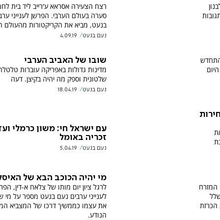
נון
רצח הצעירה אסראא ע'רייב ליד בית לחם
גובות
סערה בעולם הערבי. הפרשן לענייני ערב
בנעט, מביא את הקריקטורות מהעולם ה
נעם בנעט
4.09.19
 התחדש
שובו של האביב הערבי
היום
מדינות גדולות באפריקה עוברות טלטלה
שלטונית וספק מה יהיה בקיצן. דעה
נעם בנעט
18.04.19
ירות
עם ישראל חי: משון כרמלי ועד
ת
זכריה באומל
ת
נעם בנעט
5.04.19
מי יהיה הכוכב הבא של האיס
 המזרח
לרגל ציון יום מותו של צלאח א-דין, הפר
שלל
לענייני ערבים נעם בנעט מספר על מי ש
 הכרזת
את עצמו כממשיך דרכו של המצביא המו
הנודע.