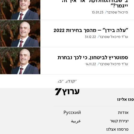
ב"שבח המחלוקת" או "איך זה
ייגמר?"
מיכאל שפרבר
13.01.23
"עלה בידן" – מהפך בחירות 2022
עו"ד מיכאל שפרבר
31.12.22
סמוטריץ לביטחון, כי לכך נבחרת
עו"ד מיכאל שפרבר
14.11.22
הקודם
הבא
פנו אלינו
אודות
Pусский
יצירת קשר
عربية
פרסמו אצלנו