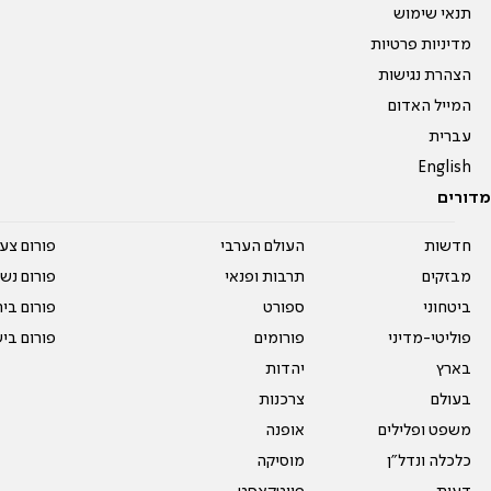
תנאי שימוש
מדיניות פרטיות
הצהרת נגישות
המייל האדום
עברית
English
מדורים
חדשות
העולם הערבי
פורום צע
מבזקים
תרבות ופנאי
פורום נשו
ביטחוני
ספורט
פורום בי
פוליטי-מדיני
פורומים
פורום בי
בארץ
יהדות
בעולם
צרכנות
משפט ופלילים
אופנה
כלכלה ונדל"ן
מוסיקה