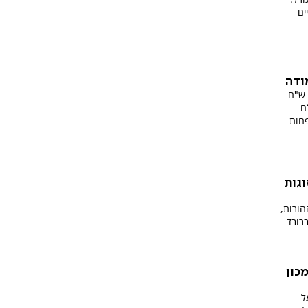
ים
ודה
ם ו־3.8 מיליון ש"ח
ח
פחות
וגות
הורות,
רובד
כון
ל