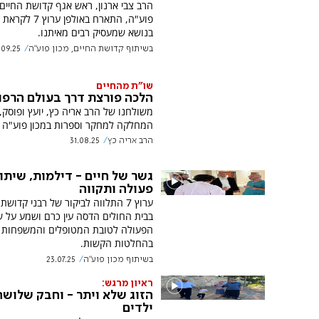
הרב צבי ארנון, ראש אגף קדושת החיים 
פוע"ה, התארח באולפן 
בנושא שמעסיק רבים מאיתנו.
בשיתוף קדושת החיים, מכון פוע"ה
.09.25
שו"ת מהחיים
הלכה פורצת דרך בעולם הרפו
משולחנו של הרב אריה כץ, יועץ ופוסק,
המחלקה למחקר וספרות במכון פוע"ה
הרב אריה כץ
31.08.25
גשר של חיים - דילמות, שיתו
פעולה ותקווה
ערוץ 7 התלווה לביקור של רבני קדושת
בבית החולים הדסה עין כרם ושמע על ש
הפעולה לטובת המטופלים והמשפחות
בהחלטות הקשות.
בשיתוף מכון פוע"ה
23.07.25
ראיון מרגש:
הזוג שלא ויתר - וחבק שלושה
ילדים