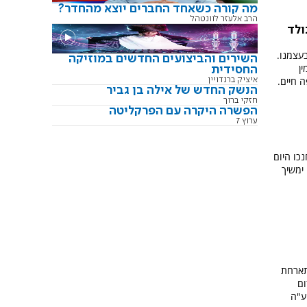
מה קורה כשאחד החברים יוצא מהחדר?
הרב אלעזר לוונטהל
ולד
עצמנו.
השירים והביצועים החדשים במוזיקה
ן
החסידית
 חיים.
איציק ברנדויין
הנשק החדש של אילה בן גביר
חזקי ברוך
הפשרה היקרה עם הפרקליטה
ערוץ 7
כו היום
ימשיך
תארחת
זום
ע"ה