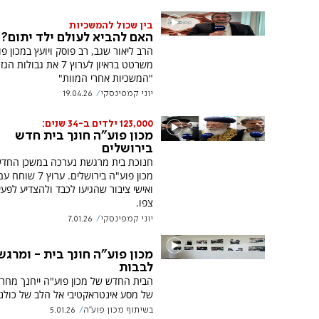
בין שכול להמשכיות
האם להביא לעולם ילד יתום?
הרב ליאור שגב, רב פוסק ויועץ במכון פו
משרטט בראיון לערוץ 7 את גבול
"המשכיות אחרי המוות"
יוני קמפינסקי
19.04.26
123,000 ילדים ב-34 שנים:
מכון פוע"ה חונך בית חדש
בירושלים
חנוכת בית מרגשת נערכה במשכן החד
מכון פוע"ה בירושלים. ערו
ואישי ציבור שהגיעו לכבד ולהצדיע לפעי
צפו.
יוני קמפינסקי
7.01.26
מכון פוע"ה חונך בית - ומרגש
לבבות
הבית החדש של מכון פוע"ה ייחנך מחר 
של מסע אינטראקטיבי אל הלב של כולנו
בשיתוף מכון פוע''ה
5.01.26