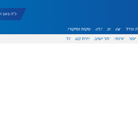
כ"ה באב תשפ"ו |
 ונדל"ן
דעות
אוכל
יהדות
הפקות וסיקורים
ספורט
פורומים
אתר ישיבה
יצירת קשר
עוד