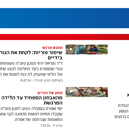
מפגש מרגש
שימור פוריות: לקחת את הגור
בידיים
ד"ר מוריאל ירחי ממכון פוע"ה משוחחת
זגורי שמספרת כיצד החליטה לבצע שימו
ועל הליווי שהעניק לה כוח למצות את ה
בשיתוף מכון פוע"ה
8.07.26
מסע של הורים
מהאבחון המפחיד עד הלידה
המרגשת
יכתה 12 שנים להולדת
יוסי ואפרת בוסקילה הגיעו למכון פוע"ה
רת על המסע
שקיבלו תחזית רפואית מדאיגה לגבי אחת
 ברגעים
התאומות שברחמה של אפרת.
ערוץ 7
7.07.26