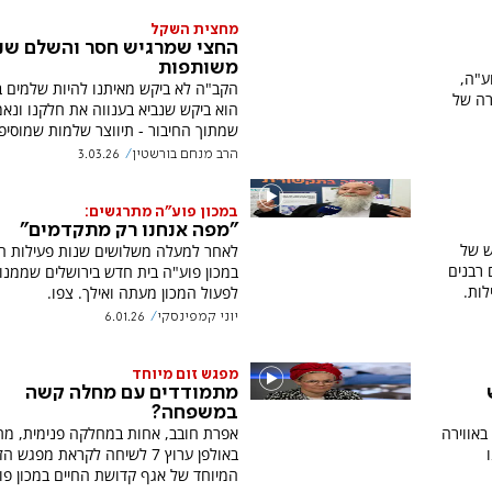
מחצית השקל
החצי שמרגיש חסר והשלם שנ
משותפות
ע"ה,
הקב"ה לא ביקש מאיתנו להיות שלמים ב
ות הגזרה של
הוא ביקש שנביא בענווה את חלקנו ונאמי
שמתוך החיבור - תיווצר שלמות שמוסיפה
הרב מנחם בורשטין
3.03.26
במכון פוע"ה מתרגשים:
"מפה אנחנו רק מתקדמים"
ש של
לאחר למעלה משלושים שנות פעילות חנ
ץ 7 שוחח עם רבנים
במכון פוע"ה בית חדש בירושלים שממנו 
לות.
לפעול המכון מעתה ואילך. צפו.
יוני קמפינסקי
6.01.26
מפגש זום מיוחד
מתמודדים עם מחלה קשה
במשפחה?
באווירה
אפרת חובב, אחות במחלקה פנימית, מ
באולפן ערוץ 7 לשיחה לקראת מפגש ה
המיוחד של אגף קדושת החיים במכון פו