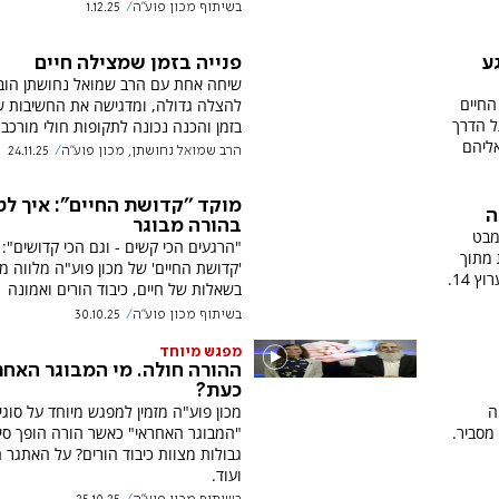
בשיתוף מכון פוע"ה
1.12.25
פנייה בזמן שמצילה חיים
ע
שיחה אחת עם הרב שמואל נחושתן הוב
החיים
להצלה גדולה, ומדגישה את החשיבות ש
ל הדרך
בזמן והכנה נכונה לתקופות חולי מורכבו
אליהם
הרב שמואל נחושתן, מכון פוע''ה
24.11.25
מוקד ''קדושת החיים": איך ל
ה
בהורה מבוגר
 מבט
"הרגעים הכי קשים - וגם הכי קדושים": 
 מתוך
'קדושת החיים' של מכון פוע"ה מלווה 
 14.
בשאלות של חיים, כיבוד הורים ואמונה
בשיתוף מכון פוע''ה
30.10.25
מפגש מיוחד
ההורה חולה. מי המבוגר האחר
כעת?
מכון פוע"ה מזמין למפגש מיוחד על סוגי
ה
"המבוגר האחראי" כאשר הורה הופך סיע
מסביר.
גבולות מצוות כיבוד הורים? על האתגר 
ועוד.