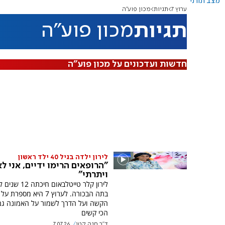
מצב תורני
ערוץ 7
תגיות
מכון פוע"ה
תגיות
מכון פוע"ה
חדשות ועדכונים על מכון פוע"ה
לירון ילדה בגיל 40 ילד ראשון
"הרופאים הרימו ידיים, אני לא
ויתרתי"
לירון קלר טייטלבאום ח
בתה הבכורה. לערוץ 7 היא מספ
הקשה ועל הדרך לשמור על האמונה גם
הכי קשים
ד"ר חנה קטן
7.07.26