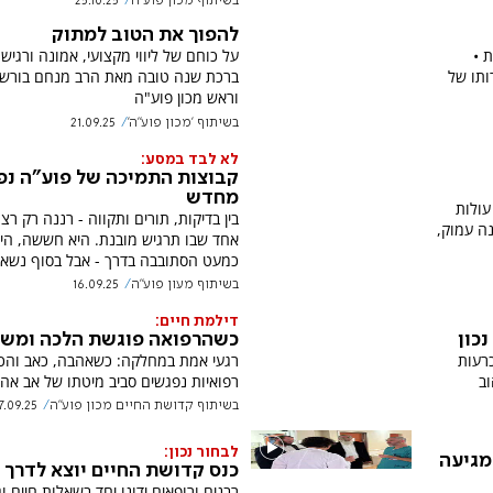
בשיתוף מכון פוע"ה
25.10.25
להפוך את הטוב למתוק
ת •
על כוחם של ליווי מקצועי, אמונה ורגישו
ותו של
ברכת שנה טובה מאת הרב מנחם בורשטי
וראש מכון פוע"ה
בשיתוף 'מכון פוע"ה'
21.09.25
לא לבד במסע:
קבוצות התמיכה של פוע"ה נ
מחדש
עולות
בין בדיקות, תורים ותקווה - רננה רק ר
ה עמוק,
אחד שבו תרגיש מובנת. היא חששה, הי
כמעט הסתובבה בדרך - אבל בסוף נשאר
בשיתוף מעון פוע''ה
16.09.25
דילמת חיים:
כון
כשהרפואה פוגשת הלכה ומש
רעות
רגעי אמת במחלקה: כשאהבה, כאב והכ
וב
רפואיות נפגשים סביב מיטתו של אב אהו
בשיתוף קדושת החיים מכון פוע''ה
7.09.25
לבחור נכון:
מגיעה
כנס קדושת החיים יוצא לדרך
רבנים ורופאים ידונו יחד בשאלות חיים וג