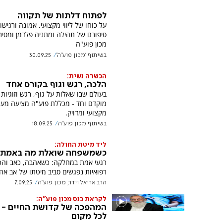
לפתוח דלתות של תקווה
על כוחו של ליווי מקצועי, אמונה ורגישו
סיפורם של תהילה ומתניה פלדמן ומסיר
מכון פוע"ה
בשיתוף 'מכון פוע''ה'
30.09.25
הכשרה נשית:
הלכה, רגש וגוף בקורס אחד
בעולם שבו שאלות על גוף, רגש וזוגיות 
מוקדם וחד - מכללת פוע"ה מציעה מענ
מקצועי ומדויק.
בשיתוף מכון פוע''ה
18.09.25
ליד מיטת החולה:
כשמשפחה שואלת מה באמת נ
רגעי אמת במחלקה: כשאהבה, כאב והכ
רפואיות נפגשים סביב מיטתו של אב אה
הרב אריאל וידר, מכון פוע"ה
7.09.25
לקראת כנס מכון פוע"ה:
המהפכה של קדושת החיים - 
לכל מקום