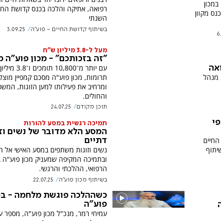
במכון
רפואה, אתיקה והלכה בכנס קדושת החי
ערוץ 7 לקראת כנס מקוון
השנתי
בשיתוף קדושת החיים - פוע"ה
3.09.25
6
מעל ל-3.8 מיליון ש"ח
"זה בזכותכם" - מכון פוע"ה מ
עם יותר מ־10,800 תומכי
אה
 מנהל
תרומות, מכון פוע"ה מסכם קמפיין מוצל
ומרחיב את פעילותו למען הזוגות, המש
והחולים.
תוכן מקודם
24.07.25
פי
תמיכה רגשית במסע להורות
המסע הלא מדובר של נשים וז
 החיים
דתיים
יתוף
נשים וזוגות משתפים במסע האישי אל ה
ובתמיכה המקיפה שמעניק מכון פוע"ה ב
הרפואי, ההלכתי והרגשי.
בשיתוף מכון פוע"ה
22.07.25
כשההלכה פוגשת מלחמה - במ
פוע"ה
עמיחי רמר, מנכ"ל מכון פוע"ה, מספר ע