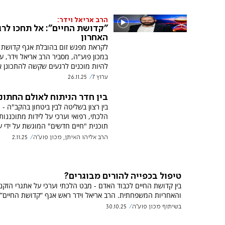
הרב אריאל וידר:
"קדושת החיים": אל תחכו לרג
האחרון
לקראת מפגש זום בהובלת אגף קדושת 
במכון פוע"ה, מסביר הרב אריאל וידר, ע
להיות מוכנים לרגעים שקשה להתכונן 
ערוץ 7
26.11.25
בין חדר הניתוח לאולם החתונ
בין רצון בשליטה לבין ביטחון בהקב"ה -
הלכתי, רפואי וערכי על לידות מתוכננות
תוכנית "חיים חדשים" המוגשת על ידי ערוץ
הרב אליהו האיתן, מכון פוע"ה
2.11.25
טיפול בכפייה להורים מבוגרים?
בין קדושת החיים לכבוד האדם - מבט הלכתי וערכי על אתגרי הזקנ
והאחריות המשפחתית. הרב אריאל וידר ראש אגף “קדושת החיים” 
בשיתוף מכון פוע''ה
30.10.25