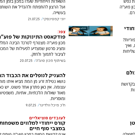
ת נפש
השאלות הייחודיות שעלו במכון בזמן ה
ון פוע"ה
ועל הרצון להתפתח ולהגדיל את השותפ
רם.
בעשייה.
יוני קמפינסקי
21.07.25
חודי
צפו:
פודקאסט התינוקות של פוע"ה
ריות?
מכון פוע"ה מצטרף לטרנד הבינה המלא
 ואיך
ומציג סרטון שמצדיע לפעילות של המכון
ליחות
לציבור לתמוך ולחזק.
בשיתוף מכון פוע"ה
20.07.25
לם
להעניק לנופלים את הכבוד הא
נושא נטילת זרע מן המת מביא איתו מור
ובקדושת
עצומה. אין כאן פתרון אחד פשוט. יש כא
 השפעות
מאוד שאלות הלכתיות, אתיות, משפטיות
ומוסריות.
ח"כ מיכל וולדיגר
9.07.25
לעובדים סוציאליים
ן
קורס ייחודי למלווים משפחות
במצבי סוף חיים
לתפילה
אגף קדושת החיים במכון פוע"ה פותח ק