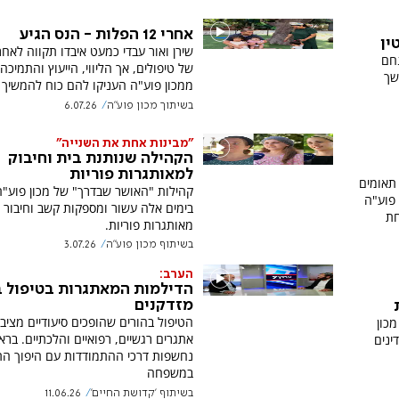
אחרי 12 הפלות - הנס הגיע
ין
שירן ואור עבדי כמעט איבדו תקווה לאח
חם
של טיפולים, אך הליווי, הייעוץ והתמיכה
שך
ממכון פוע"ה העניקו להם כוח להמשיך 
בשיתוך מכון פוע"ה
6.07.26
"מבינות אחת את השנייה"
הקהילה שנותנת בית וחיבוק
למאותגרות פוריות
תאומים
קהילות "האושר שבדרך" של מכון פוע"ה
 פוע"ה
בימים אלה עשור ומספקות קשב וחיבור 
חת
מאותגרות פוריות.
בשיתוף מכון פוע"ה
3.07.26
הערב:
הדילמות המאתגרות בטיפול ב
מזדקנים
הטיפול בהורים שהופכים סיעודיים מציב
כון
אתגרים רגשיים, רפואיים והלכתיים. בראי
ינים
נחשפות דרכי ההתמודדות עם היפוך הת
במשפחה
בשיתוף 'קדושת החיים'
11.06.26