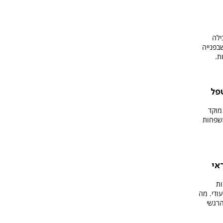
ילה
בפנייה
ת.
טפל
מוקד
משפחות
אי
ות
ודי. מה
הרגשי