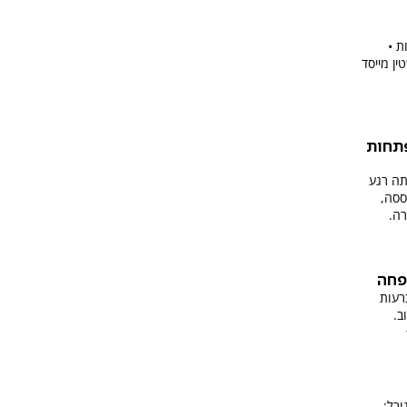
ת •
ן מייסד
פתחות
צתה רגע
ססה,
ה.
פחה
רעות
ב.
ורל: