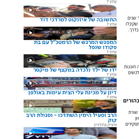
ערוץ 7
ר שנים
התשובה של איזנקוט למרדכי דוד
 שקיבלו
ערוץ 7
בדרך.
המפגש המרגש של הרמטכ"ל עם בת
פקודו שנפל
ערוץ 7
 חוגגות
ידו של ילד נלכדה במקצף של מיקסר
לנשים
ערוץ 7
דיון על מכינת עלי הצית עימות באולפן
ערוץ 7
הורים
 שורת
הרב ופעיל הימין השתדכו - וסגולת הרב
ון
קוק
פקידים
איציק ברנדויין