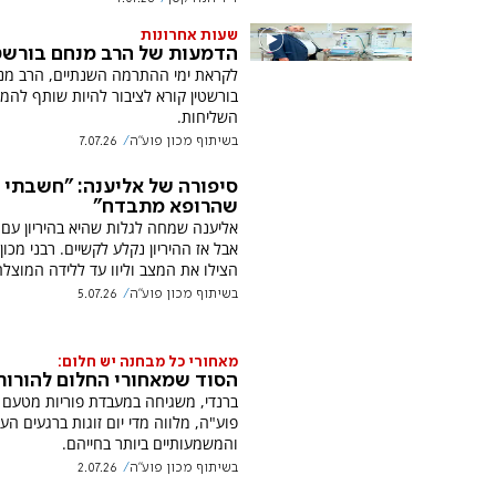
שעות אחרונות
הדמעות של הרב מנחם בורשט
לקראת ימי ההתרמה השנתיים, הרב מנ
בורשטין קורא לציבור להיות שותף להמ
השליחות.
בשיתוף מכון פוע"ה
7.07.26
סיפורה של אליענה: "חשבתי
שהרופא מתבדח"
אליענה שמחה לגלות שהיא בהיריון עם 
אבל אז ההיריון נקלע לקשיים. רבני מכון
הצילו את המצב וליוו עד ללידה המוצל
בשיתוף מכון פוע"ה
5.07.26
מאחורי כל מבחנה יש חלום:
הסוד שמאחורי החלום להורות
ברנדי, משגיחה במעבדת פוריות מטעם מ
פוע"ה, מלווה מדי יום זוגות ברגעים העד
והמשמעותיים ביותר בחייהם.
בשיתוף מכון פוע"ה
2.07.26