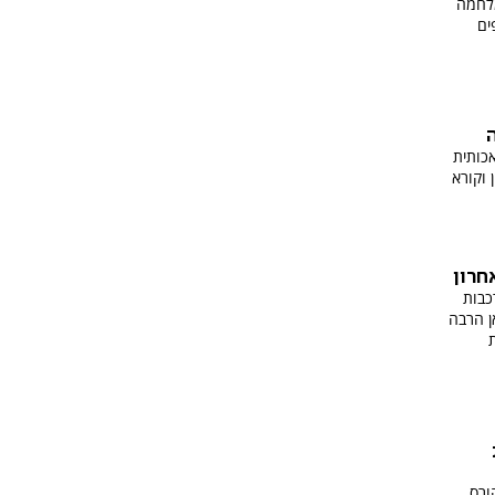
מלחמה
ים
כותית
 וקורא
חרון
כבות
ן הרבה
ורס