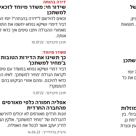
דירה בהנחה
של
שידור חי: משדר מיוחד לזכאי
למשתכן
יון,
זכאים להירשם ל"דירה בהנחה"? יזמי הנ
 תוצאות
דביר דימרי ושייקא נפחא יחשפו את התה
מאחורי ההגרלה ויתנו טיפים איך כדאי ל
אותה.
תוכן מקודם
10.07.22
משדר מיוחד:
כך תשיגו את הדירות הטובות
למשתכן
ב'מחיר למשתכן'
דביר דמרי ושייקא נפחא במשדר עם טיפ
יזמי
לקראת הגרלת 'מחיר למשתכן'. לאיזו ה
ם את כל
כדאי להיכנס, ומהם אזורי הביקוש בהם כ
להתמקד?
תוכן מקודם
3.07.22
אפליה חמורה כלפי מאורסים
מהחברה החרדית
זוגות חרדים מאורסים לא יכולים להירשם
שמה להגרלה השנייה תיפתח ב-3 ביולי. בין
להגרלות של "מחיר למשתכן". אלקין הב
מת גן,
לח"כ יעקב אשר לבטל את האפליה.
ין ונצרת
איציק ברנדויין
14.06.22