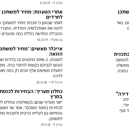
ערוץ 7
21.01.19
שתכן
אחרי הטענות: מחיר למשתכן -
לחרדים
 8,051 בני מקום. באר
לאחר שנטען כי תכנית 'מחיר למשתכן' 
לרעה את האולכלוסיה החרדית, התברר 
ההגרלה החדשה כוללת כמה מהערים ה
בן שאול
10.01.19
אייכלר מאשים: 'מחיר למשתכן
הונאה
בתכנית
לטענתו, כ-50% מהזוכים זכו בדירו
ש להמשיך
הוגשו לגביהם בקשות להיתרי בניה. מתו
 ממשלה
למעלה משישים אלף זוכים רק כמה מאו
נמוכה.
לדירה
מיכל לוי
25.12.18
כחלון מעריך: הבחירות לכנסת 
דירה"
במרץ
לת:
"אני מעדיף שנשב בקואליציה ונחליט ל
ת",
לבחירות במועד מוסכם", אמר שר האוצ
ד סוף
והתייחס גם לעליית הריבית ולתכנית מחי
למשתכן.
ערוץ 7
27.11.18