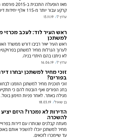
מאז הופעלה התכנית ב-2015
קרקע עבור יותר מ-115 אלף יחידות דיור.
ערוץ 7
13.11.19
ראש העיר לוד: לעכב מכרזי מ
למשתכן
ראש העיר יאיר רביבו דורש ממשרד האו
לערוך הגרלות מחיר למשתכן בפרויקטים
לא ניתנו בהם היתרי בניה.
ערוץ 7
16.06.19
זוכי מחיר למשתכן יבחרו דיר
בפורים?
זוכי תוכנית מחיר למשתכן הוזמנו לבחור
בחג הפורים ואף הובטח להם כי תתקיים
מגילה באתר. לאחר פניות הזימון בוטל.
בן שאול
18.03.19
הדירות לא נמכרו? היזם יציע
להשכרה
מעתה קבלנים שנותרו עם דירות בפרויי
מחיר למשתכן יוכלו להשכיר אותם באופן
עד שיימכרו לזכאים.