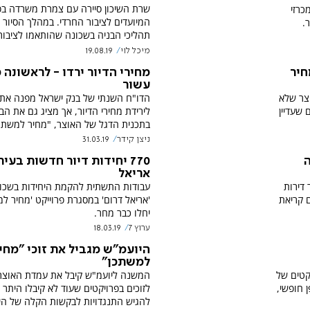
שרת השיכון סיירה עם צמרת משרדה בפ
 פורסמו מכרזי
המיועדים לציבור החרדי. במהלך הסיור 
תהליכי הבניה בשכונה שהותאמו לציבור
מיכל לוי
19.08.19
חיר
מחירי הדיור ירדו - לראשונה 
עשור
צר שלא
הדו"ח השנתי של בנק ישראל מפנה את 
 שעדיין
לירידת מחירי הדיור, אך מציג גם את הב
בתכנית הדגל של האוצר, "מחיר למשתכן
ניצן קידר
31.03.19
ה
770 יחידות דיור חדשות בעיר
אריאל
 דירות
עבודות התשתית להקמת היחידות בשכו
 קריאת
'אריאל דרום' במסגרת פרוייקט 'מחיר למ
יחלו כבר מחר.
ערוץ 7
18.03.19
היועמ"ש מגביל את זוכי "מחי
למשתכן"
קטים של
המשנה ליועמ"ש קיבל את עמדת האוצר 
 חופשי,
לזוכים בפרויקטים שעוד לא קיבלו היתר א
להגיש התנגדויות לבקשות הקלה של היז