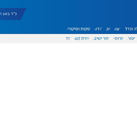
כ"ד באב תשפ"ו |
 ונדל"ן
דעות
אוכל
יהדות
הפקות וסיקורים
ספורט
פורומים
אתר ישיבה
יצירת קשר
עוד