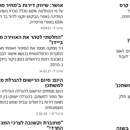
 קרס
אושר: שיווק דירות ב'מחיר מט
ל
על פי ההחלטה 60% מכלל מכרזי 
תחה,
המדינה באזורי הביקוש יוקצו לדיור בר 
65% באזורי פריפריה.
ערוץ 7
9.09.21
"החלטתי לטהר את האווירה מו
ן
ביידן"
ניר מסיקה מספר את הסיפור האמתי מאח
ים: האם
התקרית הדיפלומטית בנושא אישור הבני
 לעבוד
בשכונת רמות בירושלים בזמן ביקור ביידן
ב-2010
ערוץ 7
14.02.21
היום: סיום הרישום להגרלת מ
למשתכן
שתכן׳
היום מסתיים הרישום להגרלה הגדולה 
של מחיר למשתכן. בהגרלה ישווקו בין ה
ן: חלק
מאות דירות בירושלים ובבית שמש בהוזל
משמעותית
מיכל לוי
2.02.20
"מחוברת וקשובה לצרכי המגז
החרדי"
 בשנה