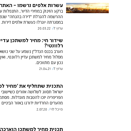
עשרות אלפים נרשמו - האתר
ברקע הזינוק במחירי הדיור, התנפלות ע
ההרשמה להגרלת "דירה בהנחה" שנפ
במסגרתה יוגרלו כעשרת אלפים דירות.
ערוץ 7
20.03.22
שידור חי: מחיר למשתכן עדיי
רלוונטי?
הערב בכנס הנדל"ן נשמע על שני נושא
מסלול מחיר למשתכן עדיין רלוונטי, ואיך
נכון עם מתווכים.
ערוץ 7
21.04.21
התכנית שתחליף את ׳מחיר למ
ישראל תסווג לשלושה אזורים כשיישובי
הפריפריה יזכו להטבות מוגדלות. מסתמ
מהערים החרדיות ידורגו באזור הביניים
מיכל לוי
2.07.20
תכנית מחיר למשתכן הוארכה