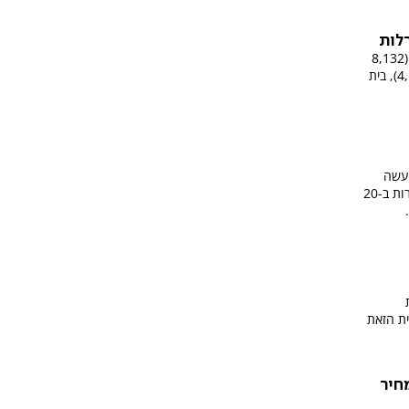
הערים המבוקשות ביותר הן: קריית אונו (8,132
נרשמים), רמת גן (5,198), רעננה (4,128), בית
 תיעשה
במסגרת מיזם 'מחיר למשתכן' המציג דירות ב-20
ת הזאת
חיר