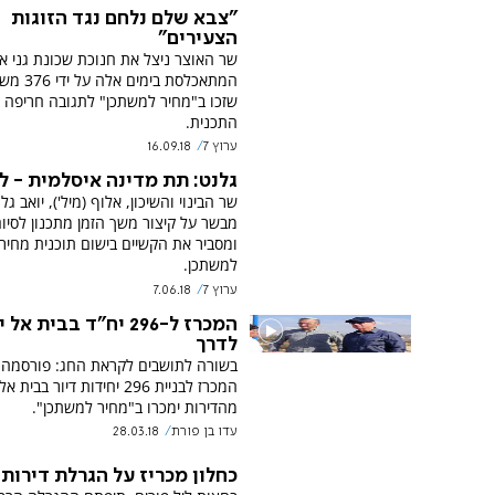
"צבא שלם נלחם נגד הזוגות
הצעירים"
שר האוצר ניצל את חנוכת שכונת גני איי
המתאכלסת בימים 
שזכו ב"מחיר למשתכן" לתגובה חריפה 
התכנית.
ערוץ 7
16.09.18
גלנט: תת מדינה איסלמית - ל
שר הבינוי והשיכון, אלוף (מיל'), יואב גל
מבשר על קיצור משך הזמן מתכנון לסיו
ומסביר את הקשיים בישום תוכנית מחיר
למשתכן.
ערוץ 7
7.06.18
המכרז ל-296 יח"ד בבית אל
לדרך
בשורה לתושבים לקראת החג: פורסמה 
המכרז לבניית 296 יחידות דיור בב
מהדירות ימכרו ב"מחיר למשתכן".
עדו בן פורת
28.03.18
כחלון מכריז על הגרלת דירות