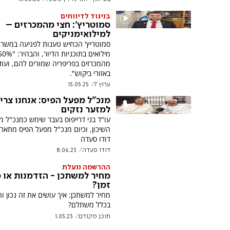
בניגוד לדיווחים
סמוטריץ': חצי מהמכרזים –
למילואימניקים
סמוטריץ' הכחיש טענות לפגיעה במשרת
מילואים בתוכניות הדיור, והבהיר:
באזורי ביקוש".
ערוץ 7
15.05.25
מנכ"ל מפעל הפיס: אנחנו צרי
למזער נזקים
עו"ד בני דרייפוס בעבר שימש כמנכ"ל 
השיכון, וכיום מנכ"ל מפעל הפיס מתאר
דודו סעדה
דודו סעדה
8.06.23
ההרשמה ננעלת
מחיר למשתכן - הזדמנות או 
זמן?
מחיר למשתכן: איך עושים את זה נכון ו
בכלל משתלם? ​​​​​​​
תוכן מקודם
1.05.23