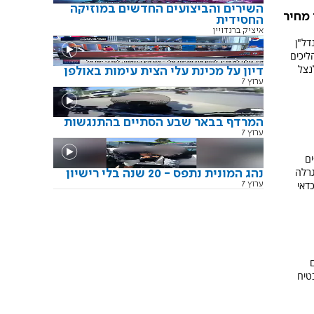
השירים והביצועים החדשים במוזיקה
 מחיר
החסידית
איציק ברנדויין
דל"ן
ליכים
נצל
דיון על מכינת עלי הצית עימות באולפן
ערוץ 7
המרדף בבאר שבע הסתיים בהתנגשות
ערוץ 7
ים
גרלה
נהג המונית נתפס - 20 שנה בלי רישיון
דאי
ערוץ 7
טיח