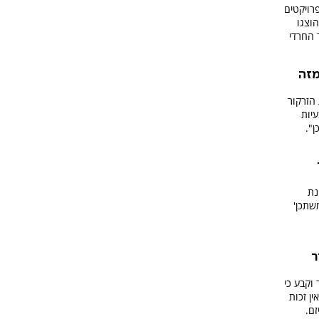
רויקטים
הוצגו
 החרדי
מזה
הזרקור
עיות
".
נת
שתכן'
ר
וקבע כי
ין זכות
ם.