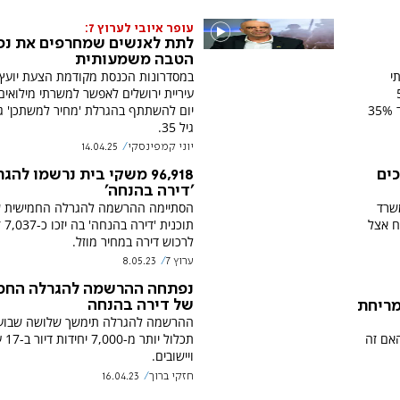
עופר איובי לערוץ 7:
לתת לאנשים שמחרפים את נ
הטבה משמעותית
י
במסדרונות הכנסת מקודמת הצעת יועץ
 "50%
מהמכרזים בפריפריה שמורים להם, ועוד 35%
יום להשתתף בהגרלת 'מחיר למשתכן' 
גיל 35.
יוני קמפינסקי
14.04.25
כים
96,918 משקי בית נרשמו להג
'דירה בהנחה'
משרד
הסתיימה ההרשמה להגרלה החמישית 
ח אצל
תוכנית
לרכוש דירה במחיר מוזל.
ערוץ 7
8.05.23
נפתחה ההרשמה להגרלה החמ
של דירה בהנחה
מריחת
ההרשמה להגרלה תימשך שלושה שבועו
האם זה
תכלול יו
ויישובים.
חזקי ברוך
16.04.23