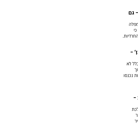
 גם
מפלה
כי
חרדיות.
' -
ת שכלל לא
ך
ת נכנסו
-
לכת
ר
ר