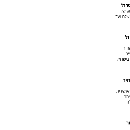
רה'
השיווק של
השגה ועד
ל
ורי
יה
 בישראל
חיר
העשירית
יתר
ה
ר