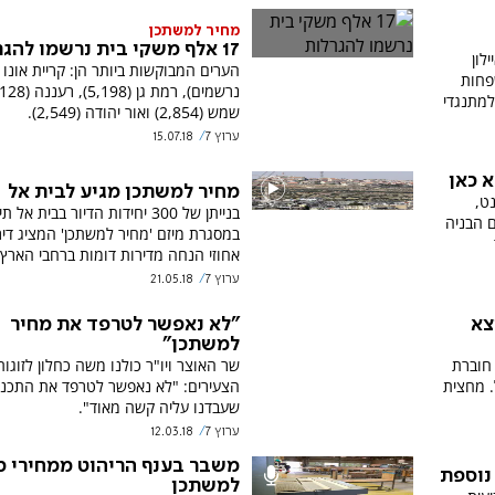
מחיר למשתכן
17 אלף משקי בית נרשמו להגרלות
לון
אלה על ידי 376 משפחות
למתנגדי
שמש (2,854) ואור יהודה (2,549).
ערוץ 7
15.07.18
א כאן
מחיר למשתכן מגיע לבית אל
נט,
בנייתן של 300 יחידות הדיור בבית אל
ם הבניה
אחוזי הנחה מדירות דומות ברחבי הארץ.
ערוץ 7
21.05.18
 יצא
"לא נאפשר לטרפד את מחיר
למשתכן"
חוברת
שר האוצר ויו"ר כולנו משה כחלון לזוגות
ית אל. מחצית
הצעירים: "לא נאפשר לטרפד את התכני
שעבדנו עליה קשה מאוד".
ערוץ 7
12.03.18
משבר בענף הריהוט ממחירי מ
 נוספת
למשתכן