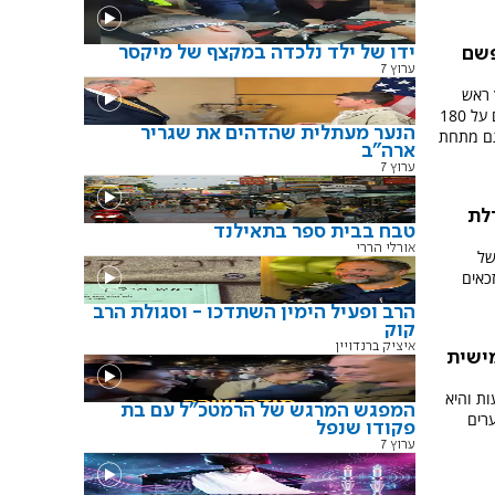
ידו של ילד נלכדה במקצף של מיקסר
פשם
ערוץ 7
 ראש
עיריית ירושלים לאפשר למשרתי מילואים על 180
הנער מעתלית שהדהים את שגריר
גם מתחת
ארה"ב
ערוץ 7
רלת
טבח בבית ספר בתאילנד
אורלי הררי
של
 'דירה בהנחה' בה יזכו כ-7,037 זכאים
הרב ופעיל הימין השתדכו - וסגולת הרב
קוק
איציק ברנדויין
ישית
ת והיא
המפגש המרגש של הרמטכ"ל עם בת
תר מ-7,000 יחידות דיור ב-17 ערים
פקודו שנפל
ערוץ 7