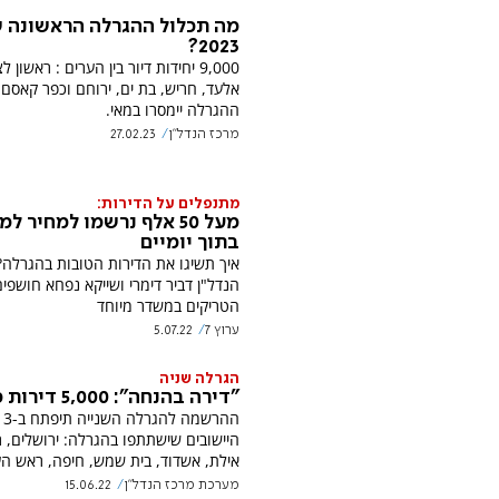
מה תכלול ההגרלה הראשונה 
2023?
9,000 יחידות דיור בין הערים : ראשון לצ
אלעד, חריש, בת ים, ירוחם וכפר קאסם.
ההגרלה יימסרו במאי.
מרכז הנדל"ן
27.02.23
מתנפלים על הדירות:
מעל 50 אלף נרשמו למחיר 
בתוך יומיים
איך תשיגו את הדירות הטובות בהגרלה? 
הנדל"ן דביר דימרי ושייקא נפחא חושפי
הטריקים במשדר מיוחד
ערוץ 7
5.07.22
הגרלה שניה
"דירה בהנחה": 5,000 דירות מוזלות
ההר
היישובים שישתתפו בהגרלה: ירושלים, ר
אילת, אשדוד, בית שמש, חיפה, ראש הע
מערכת מרכז הנדל"ן
15.06.22