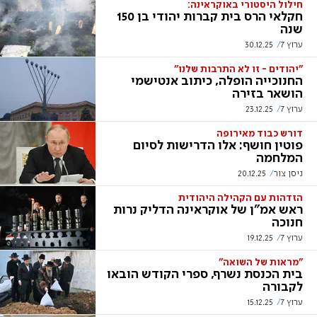
חילול היסטורי באוקראינה:
חקלאי הרס בית קברות יהודי בן 150
שנה
ערוץ 7
30.12.25
"יהודים - זו לא התרבות שלנו"
החנוכייה הופלה, כיתוב אנטישמי
הושאר בזירה
ערוץ 7
23.12.25
דורש כבוד מאירופה
פוטין חושף: אלו הדרישות לסיום
המלחמה
ניסן צור
20.12.25
הזדהות עם הקהילה היהודית
ראש אמ"ן של אוקראינה הדליק נרות
חנוכה
ערוץ 7
19.12.25
"מראות של השואה"
בית הכנסת נשרף, ספרי הקודש הובאו
לקבורה
ערוץ 7
15.12.25