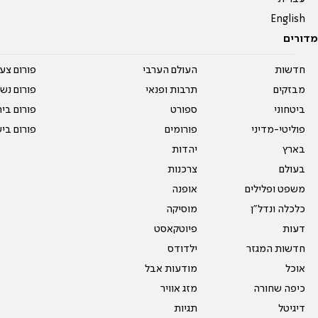
English
מדורים
חדשות
העולם הערבי
פורום צע
מבזקים
תרבות ופנאי
פורום נשו
ביטחוני
ספורט
פורום בי
פוליטי-מדיני
פורומים
פורום בי
בארץ
יהדות
בעולם
צרכנות
משפט ופלילים
אופנה
כלכלה ונדל"ן
מוסיקה
דעות
פיוטקאסט
חדשות המגזר
ילדודס
אוכל
מודעות אבל
כיפה שחורה
מזג אוויר
דיגיטל
תגיות