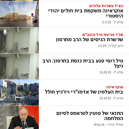
הציל עשרות אלפים
אוקראינה משקמת בית חולים יהודי
היסטורי
ערוץ 7
2.11.25
שרד פגיעת טיל וכטב"ם
שרשרת הניסים של הרב מחרסון
ניצן קידר
1.11.25
טיל רוסי פגע בבית כנסת בחרסון; הרב
ניצל
ערוץ 7
24.10.25
אוקראינה:
בית העלמין של אדמו"רי ויז'ניץ חולל
ערוץ 7
23.10.25
התנאי של פוטין לטראמפ לסיום
המלחמה
אורלי הררי
19.10.25