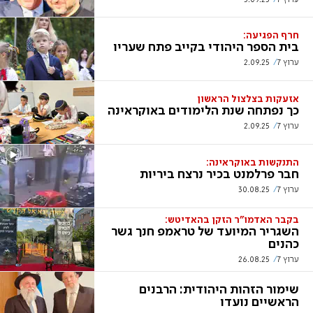
חרף הפגיעה:
בית הספר היהודי בקייב פתח שעריו
ערוץ 7
2.09.25
אזעקות בצלצול הראשון
כך נפתחה שנת הלימודים באוקראינה
ערוץ 7
2.09.25
התנקשות באוקראינה:
חבר פרלמנט בכיר נרצח ביריות
ערוץ 7
30.08.25
בקבר האדמו"ר הזקן בהאדיטש:
השגריר המיועד של טראמפ חנך גשר
כהנים
ערוץ 7
26.08.25
שימור הזהות היהודית: הרבנים
הראשיים נועדו