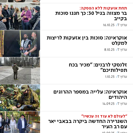
תחת אזעקות ללא הפסקה:
בר מצווה בגיל 30: כך חגגו סוכות
בקייב
ערוץ 7
16.10.25
אוקראינה: סוכות בין אזעקות לריצות
למקלט
ערוץ 7
8.10.25
זלנסקי לרבנים: "מכיר בכח
תפילותיכם"
ערוץ 7
1.10.25
אוקראינה: עלייה במספר ההרוגים
היהודים
ערוץ 7
14.09.25
"לעולם לא עוד זה עכשיו"
השגרירה החדשה ביקרה בבאבי יאר
עם רב העיר