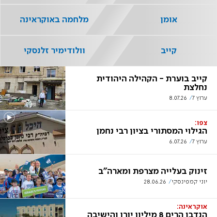
אומן
מלחמה באוקראינה
קייב
וולודימיר זלנסקי
קייב בוערת - הקהילה היהודית
נחלצת
ערוץ 7
8.07.26
צפו:
הגילוי המסתורי בציון רבי נחמן
ערוץ 7
6.07.26
זינוק בעלייה מצרפת ומארה"ב
יוני קמפינסקי
28.06.26
אוקראינה:
הנדבן הרים 8 מיליון יורו והישיבה