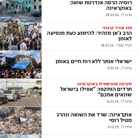
רוסיה הרסה אנדרטת שואה
באוקראינה
ערוץ 7
28.01.26
מזג אוויר קיצוני
הרב ג'אן מזהיר: להימנע כעת מנסיעה
לאומן
דביר עמר
18.01.26
ישראלי אותר ללא רוח חיים באומן
ערוץ 7
17.01.26
תקיפה אנטישמית באוקראינה
חרדים הותקפו: "אפילו בישראל
שונאים אתכם"
ערוץ 7
14.01.26
אוקראינה: שרד את השואה ונהרג
מטיל רוסי
ערוץ 7
31.12.25