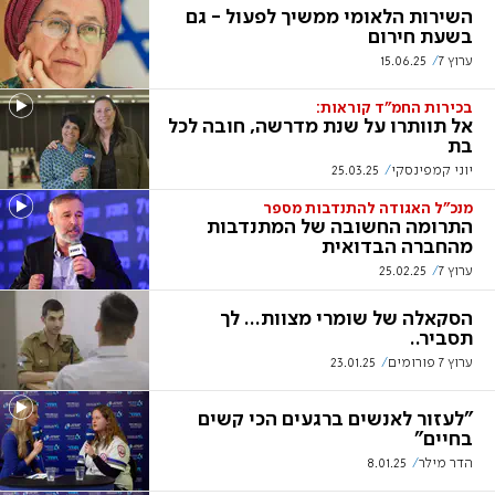
השירות הלאומי ממשיך לפעול - גם
בשעת חירום
ערוץ 7
15.06.25
בכירות החמ"ד קוראות:
אל תוותרו על שנת מדרשה, חובה לכל
בת
יוני קמפינסקי
25.03.25
מנכ"ל האגודה להתנדבות מספר
התרומה החשובה של המתנדבות
מהחברה הבדואית
ערוץ 7
25.02.25
הסקאלה של שומרי מצוות... לך
תסביר..
ערוץ 7 פורומים
23.01.25
"לעזור לאנשים ברגעים הכי קשים
בחיים"
הדר מילר
8.01.25