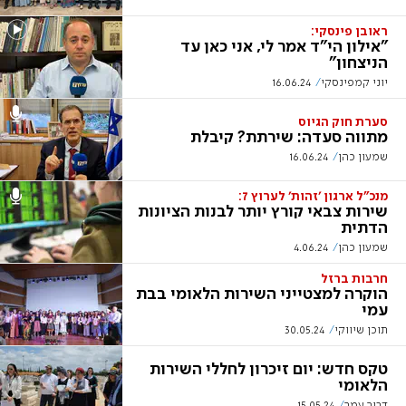
ראובן פינסקי:
"אילון הי"ד אמר לי, אני כאן עד
הניצחון"
יוני קמפינסקי
16.06.24
סערת חוק הגיוס
מתווה סעדה: שירתת? קיבלת
שמעון כהן
16.06.24
מנכ"ל ארגון 'זהות' לערוץ 7:
שירות צבאי קורץ יותר לבנות הציונות
הדתית
שמעון כהן
4.06.24
חרבות ברזל
הוקרה למצטייני השירות הלאומי בבת
עמי
תוכן שיווקי
30.05.24
טקס חדש: יום זיכרון לחללי השירות
הלאומי
דביר עמר
15.05.24