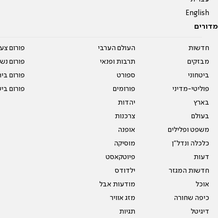
English
מדורים
חדשות
העולם הערבי
פורום צע
מבזקים
תרבות ופנאי
פורום נשו
ביטחוני
ספורט
פורום בי
פוליטי-מדיני
פורומים
פורום בי
בארץ
יהדות
בעולם
צרכנות
משפט ופלילים
אופנה
כלכלה ונדל"ן
מוסיקה
דעות
פיוטקאסט
חדשות המגזר
ילדודס
אוכל
מודעות אבל
כיפה שחורה
מזג אוויר
דיגיטל
תגיות