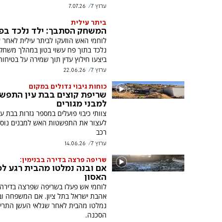
ערוץ 7
7.07.26
ביתר עילית
המשחק הסתבך: ילד נלכד בפח
לוחמי האש הוזעקו לביתר עילית לאחר 
נלכד בתוך פח עשוי בטון במהלך משחק
ביצעו חילוץ עדין תוך שמירה על בטיחות
ערוץ 7
22.06.26
כוחות גיבוי גדולים במקום
שריפת קוצים בבת עין התפש
למבני מגורים
צוותי כיבוי פועלים במספר גזרות בבת עי
לעצור את התפשטות האש למבנים נוספי
רכב
ערוץ 7
14.06.26
שריפה פרצה בדירה בבנימין:
אם ובנה נמלטו מהבית רגע לפ
האסון
לוחמי אש פעלו בשריפה שפרצה בדירה 
אהבת ישראל בתל ציון. אם המשפחה וב
נמלטו מהבית לאחר שגלאי העשן התרי
הסכנה.