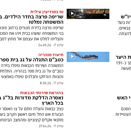
נס במודיעין עילית
ו"ש
שריפה פרצה בחדר הילדים, בנ
ות בשל
המשפחה נמלטו
שריפה פרצה בדירת מגורים ברחוב פוניבז
צבאיים,
בני המשפחה ששהו בבית זיהו את הסכנה
להצתה.
והצליחו למלט את עצמם אל מחוץ למב
ערוץ 7
24.05.26
תיעוד מנהריה
 היער
כטב"ם התגלה על גג בית ספר
כבאות והצלה הגישה תביעה אזרחית בסך כ-191
המשטרה ושירותי הכבאות טיפלו בזירה 
מעשה
כטב"ם על גג בית ספר בנהריה. התלמיד
והצוות הורחקו וחבלנים טיפלו באמצעי
ערוץ 7
8.05.26
בהוראת שירותי הכבאות
י האש
נאסרה הדלקת מדורות בל"ג ב
בכל הארץ
 הסכם
נציב כבאות והצלה חתם על צו האוסר ע
צטיידות
הבערת אש החל מיום ראשון הקרוב בש
מתנאי אקלים קיצוניים ומהמצב הביטחונ
ערוץ 7
27.04.26