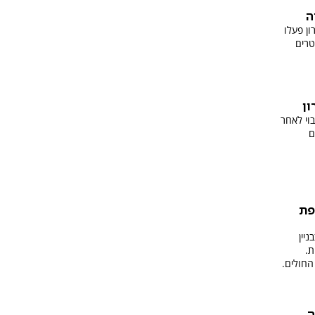
ה
ון פעלו
 7 שירד לבור בעומק 14 מטרים
ון
בוי לאחר
ם
פת
יין
ת.
החולים.
ה