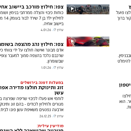
ץ
צפו: חילוץ מורכב ביישוב אחי
צו פועל
כוחות כיבוי והצלה ממרחבי בנימין ושומר
ור ברוך
לחילוץ ילד בן
ביישוב אחיה.
ערוץ 7
4.01.26
צפו: חילוץ נהג מהצפה בשומר
אדם מבוגר ואישה חולצו על ידי צוותי כי
בנימין.
שרכבם נלכד בהצפה סמוך למעבר צופי
להימלט
שבשומרון.
ערוץ 7
1.01.26
במעלות דפנה בירושלים
טפון
זוג ותינוקת חולצו מדירה אפו
עשן
ילצו
לוחמי אש פעלו לכיבוי שריפה שפרצה בבנ
ר. הוא
מגורים ולחילוץ לכודים - בהם זוג ותינוק
ת.
ארבעה נפגעים משאיפת עשן פונו לבית 
ערוץ 7
26.12.25
מודיעין עילית:
חנוכייה שהושארה ללא השגח