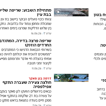
מתחילת השבוע: שריפה שליש
בבת עין
 בטון
צוותי כיבוי פועלים הבוקר ביישוב בת עין
שילד
שמכולת ומחסן צמוד עלו בלהבות. נחק
. הכוחות
בין שלוש הדליקות שפרצו בימים האחרונ
ו.
ערוץ 7
16.06.26
שריפה פרצה בדירה, המתנדב
החרדים הוזנקו
טה
בשירותי הכבאות הדגישו כי המתנדבים
ן ומנסים
"ממשיכים להוכיח את יכולתם להיות כוח
ם ולכלי
אמיתי בהצלת חיי אדם" ותרומתם מסייע
לקיצור זמני תגובה
ערוץ 7
11.06.26
דרמה בגן סאקר
ני
חולצה צעירה שעברה התקף
אפילפסיה
ברחוב
כבאים בירושלים הוזעקו לגן סאקר בעקבו
נה
על צעירה בת 21 שלקתה בהתקף אפ
ע על
מסכן חיים בעודה נמצאת בראש מתקן טי
ערוץ 7
7.06.26