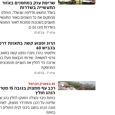
שריפת ענק במחסנים באזור
התעשייה בשדרות
בשלל החשש מדליפה שנשלל, הוחלט ל
מהמקום את כל השוהים באזור התעשייה
תושבים בשכונות סמוכות לאזור התעשיי
בשדרות פונו גם כן
ערוץ 7
27.07.26
הרוג ופצוע קשה בתאונת דרכ
בכביש 60
פלסטיני נהרג וחברו נפצע קשה בתאונה 
פרטי למשאית. שירותי הכבאות פעלו ב
ארוכה כדי לחלץ את השניים מהמכונית
המרוסקת
ערוץ 7
12.07.26
נס בפארק הכרמל
רכב עף ממצוק בגובה
הנהג חולץ
כוחות כיבוי והצלה הוזעקו לחלץ נהג ש
שליטה על רכבו והתדרדר ממצוק. לאח
פונה הנהג במצב בינוני לבית החולים ר
בחיפה