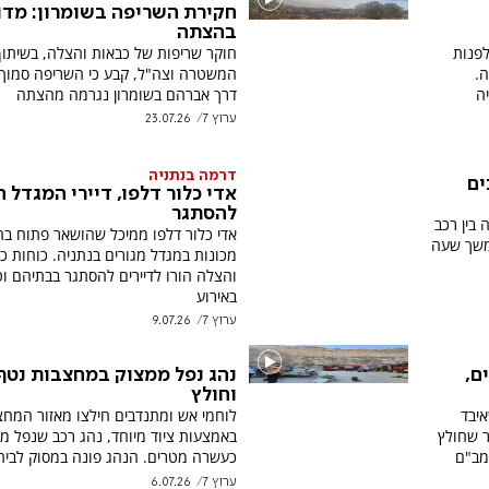
חקירת השריפה בשומרון: מדו
בהצתה
פנות
חוקר שריפות של כבאות והצלה, בשיתו
.
המשטרה וצה"ל, קבע כי השריפה סמוך 
ה
דרך אברהם בשומרון נגרמה מהצתה
ערוץ 7
23.07.26
דרמה בנתניה
ים
אדי כלור דלפו, דיירי המגדל ה
להסתגר
בין רכב
אדי כלור דלפו ממיכל שהושאר פתוח בח
משך שעה
מכונות במגדל מגורים בנתניה. כוחות כ
והצלה הורו לדיירים להסתגר בבתיהם וט
באירוע
ערוץ 7
9.07.26
 15 מטרים,
נהג נפל ממצוק במחצבות נטף 
וחולץ
איבד
לוחמי אש ומתנדבים חילצו מאזור המחצ
ר שחולץ
באמצעות ציוד מיוחד, נהג רכב שנפל מ
מב"ם
כעשרה מטרים. הנהג פונה במסוק לבית
ערוץ 7
6.07.26