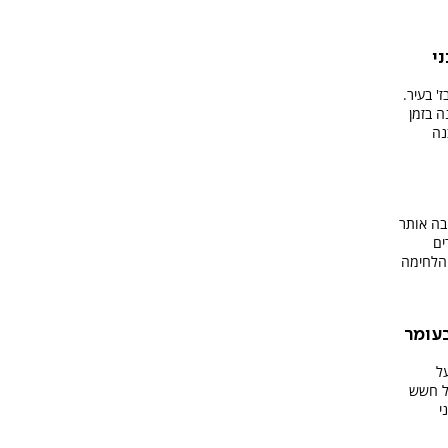
י
' בעיר.
 בזמן
נה
בה אותר
ים
 הלחימה
עומר
ל
ל חשש
י