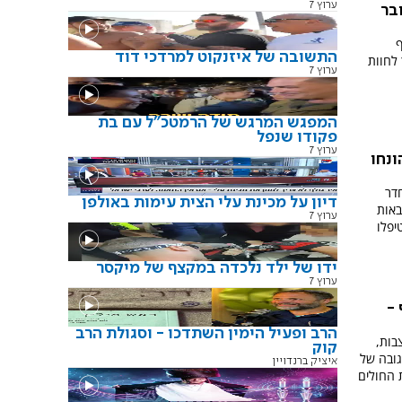
ערוץ 7
בר
ף
התשובה של איזנקוט למרדכי דוד
לחוות
ערוץ 7
המפגש המרגש של הרמטכ"ל עם בת
פקודו שנפל
ערוץ 7
ונחו
דר
דיון על מכינת עלי הצית עימות באולפן
באות
ערוץ 7
יפלו
ידו של ילד נלכדה במקצף של מיקסר
ערוץ 7
-
הרב ופעיל הימין השתדכו - וסגולת הרב
בות,
קוק
גובה של
איציק ברנדויין
 החולים