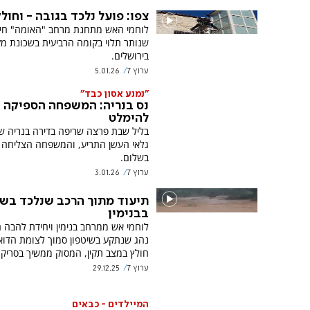
צפו: פועל נלכד בגובה - וחול
לוחמי האש מתחנת מרחב "האומה" חיל
שנותר תלוי בקומה הרביעית בשכונת מק
בירושלים.
ערוץ 7
5.01.26
"נמנע אסון כבד"
נס בנריה: המשפחה הספיקה
להימלט
בליל שבת פרצה שריפה בדירה בנריה שב
גלאי העשן התריע, והמשפחה הצליחה 
בשלום.
ערוץ 7
3.01.26
תיעוד מתוך הרכב שנלכד בשי
בבנימין
לוחמי אש ממרחב בנימין ויחידת להבה ח
נהג שנתקע בשיטפון סמוך לצומת הדוא
חולץ במצב תקין, המסוק ממשיך בסריקו
ערוץ 7
29.12.25
המיילדים - כבאים