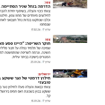
צפו:
הדרמה בנחל שניר הסתיימה 
צוותי כיבוי והצלה, בשיתוף יחידת להבה
לחילוצים מיוחדים של מחוז צפון, חילצו
וכלבו שנתקעו בגדות נחל חצבאני לאחר
שנסחפו
ערוץ 7
17.02.26
צפו
חוקר השריפה: "היינו פסע מא
שמיכה של תלמיד נפלה על תנור סלילי
השינה, וגרמה לשריפה שהתפשטה למ
המגורים בישיבה בביתר עילית.
ערוץ 7
23.01.26
ירושלים:
חילוץ דרמטי של נער ששקע ב
טובעני
ששקע בבוץ בשכונת ראס חמיס בירושלי
קל.
ערוץ 7
15.01.26