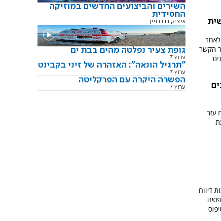
השירים והביצועים החדשים במוזיקה
החסידית
ית
איציק ברנדויין
 לאחר
ר הקשר
גופת צעיר נפלטה מהים בבת ים
ים
ערוץ 7
"תרגיל הונאה": האזהרה של זיני בקבינט
ערוץ 7
הפשרה היקרה עם הפרקליטה
ים
ערוץ 7
 עזר
ת
ת דיווח
ילפסיה
פוס