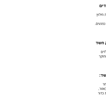
ולצו 15 עובדים
 חילוץ
נפגעים.
ק חשד
דים
חוקר
שד:
נהרג אחר
אזור,
 כדור