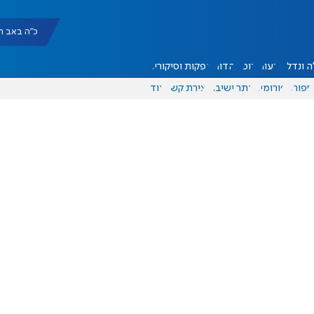
כ"ה באב תשפ"ו |
 ונדל"ן
דעות
אוכל
יהדות
הפקות וסיקורים
ספורט
פורומים
אתר ישיבה
יצירת קשר
עוד