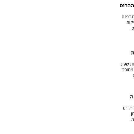
ההרוס
ת דפנה
קות
.
עיות
ת שפונו
מחוסרי
ה
ילדים
ן
ת