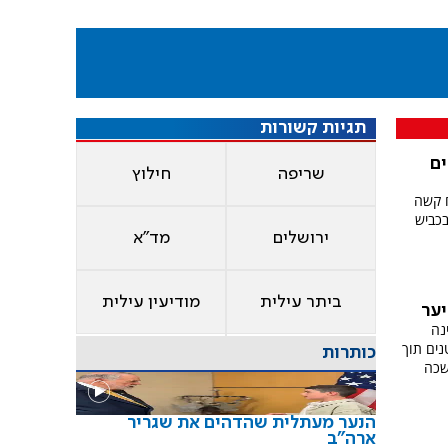
תגיות קשורות
ים
שריפה
חילוץ
ח קשה
בכביש
ירושלים
מד"א
ביתר עילית
מודיעין עילית
יער
נה
נים תוך
כותרות
שכה
הנער מעתלית שהדהים את שגריר
ארה"ב