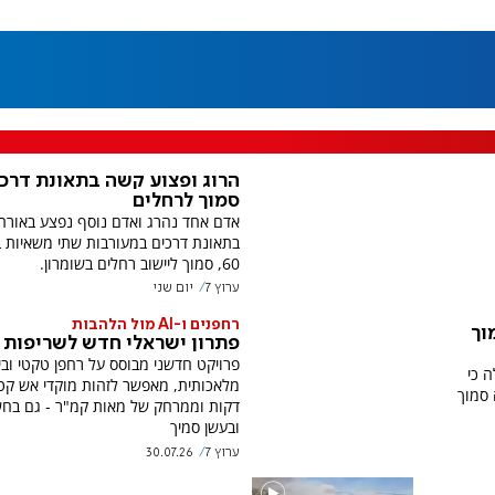
הרוג ופצוע קשה בתאונת דרכ
סמוך לרחלים
אדם אחד נהרג ואדם נוסף נפצע באור
בתאונת דרכים במעורבות שתי משאיות 
60, סמוך ליישוב רחלים בשומרון.
ערוץ 7
יום שני
רחפנים ו-AI מול הלהבות
וך
פתרון ישראלי חדש לשריפות 
פרויקט חדשני מבוסס על רחפן טקטי ובי
 כי
מלאכותית, מאפשר לזהות מוקדי אש קט
סמוך
דקות וממרחק של מאות קמ"ר - גם בח
ובעשן סמיך
ערוץ 7
30.07.26