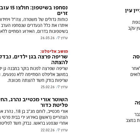
נסחפו בשיטפון: ח
עיין עין
זרים
כוחות גדולים של משטרה, צה"ל ויחידות
ופת
איתרו את כלל הנעדרים שנסחפו הערב
 עין עקב
בשיטפונות בדרום, האירוע הסתיים ללא 
ערוץ 7
26.03.26
מושב אליפלט:
סה
שריפה פרצה בגן ילדים, נבד
להצתה
בע לאחר
שריפה שפרצה לפנות בוקר במבנה גן יל
ואים
במושב אליפלט הסתיימה ללא נפגעים, ו
שריפות בודק חשד להצתה מכוונת.
ערוץ 7
25.02.26
השוטר אורי מכטייב נהרג, הח
פה
פליטת כדור
אורי מכטייב, לוחם מג"ב בן 18, 
גבר
הצהריים (ראשון) באירוע ירי בבית פרטי ב
נוספת במצב
אחרי שנפגע בראשו. נבדק חשד לפליטת
ערוץ 7
22.02.26