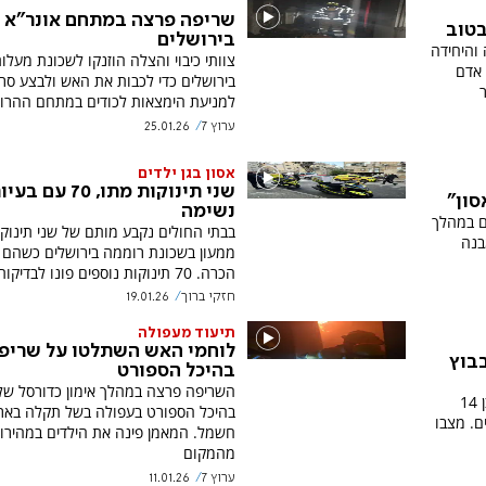
שריפה פרצה במתחם אונר"א 
בטוב
בירושלים
 והיחידה
צוותי כיבוי והצלה הוזנקו לשכונת מעלו
 אדם
בירושלים כדי לכבות את האש ולבצע סרי
למניעת הימצאות לכודים במתחם ההרוס
ערוץ 7
25.01.26
אסון בגן ילדים
שני תינוקות מתו, 70 עם ב
סון"
נשימה
ם במהלך
בבתי החולים נקבע מותם של שני תינוקו
בנה
ממעון בשכונת רוממה בירושלים כשהם 
הכרה. 70 תינוקות נוספים פונו לבדיקות
חזקי ברוך
19.01.26
תיעוד מעפולה
לוחמי האש השתלטו על שריפ
בוץ
בהיכל הספורט
השריפה פרצה במהלך אימון כדורסל של 
צוותי כבאות והצלה פעלו לחילוץ נער בן 14
בהיכל הספורט בעפולה בשל תקלה בארו
ם. מצבו
חשמל. המאמן פינה את הילדים במהירו
מהמקום
ערוץ 7
11.01.26