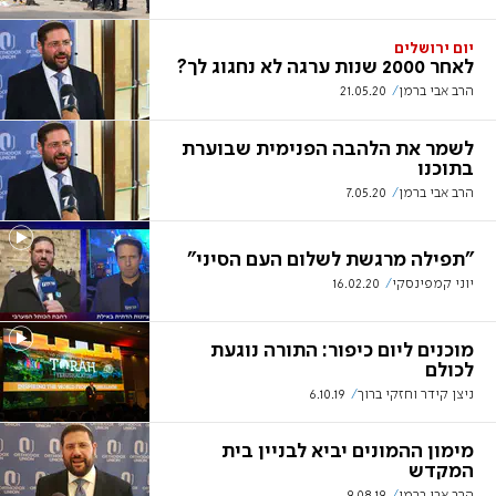
יום ירושלים
לאחר 2000 שנות ערגה לא נחגוג לך?
הרב אבי ברמן
21.05.20
לשמר את הלהבה הפנימית שבוערת
בתוכנו
הרב אבי ברמן
7.05.20
"תפילה מרגשת לשלום העם הסיני"
יוני קמפינסקי
16.02.20
מוכנים ליום כיפור: התורה נוגעת
לכולם
ניצן קידר וחזקי ברוך
6.10.19
מימון ההמונים יביא לבניין בית
המקדש
הרב אבי ברמן
9.08.19