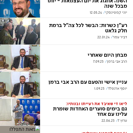
השנה אחגוג את יום העצמאות - יותר
מבכל שנה
יוני קמפינסקי
12.05.24
רע"ן כשרות: הבשר לכל צה"ל ברמת
חלק גלאט
דביר עמר
22.01.24
מבחן היום שאחרי
הרב אבי ברמן
7.09.23
עניין אישי והפעם עם הרב אבי ברמן
יוסף ארנפלד
1.09.23
ליאו די שאיבד את רעייתו ובנותיו:
גם בימים סוערים האחדות שומרת
עלינו עם אחד
ערוץ 7
22.06.23