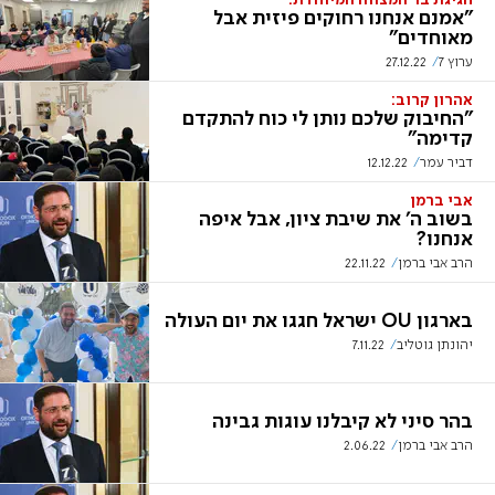
חגיגת בר המצווה המיוחדת:
"אמנם אנחנו רחוקים פיזית אבל
מאוחדים"
ערוץ 7
27.12.22
אהרון קרוב:
"החיבוק שלכם נותן לי כוח להתקדם
קדימה"
דביר עמר
12.12.22
אבי ברמן
בשוב ה' את שיבת ציון, אבל איפה
אנחנו?
הרב אבי ברמן
22.11.22
בארגון OU ישראל חגגו את יום העולה
יהונתן גוטליב
7.11.22
בהר סיני לא קיבלנו עוגות גבינה
הרב אבי ברמן
2.06.22