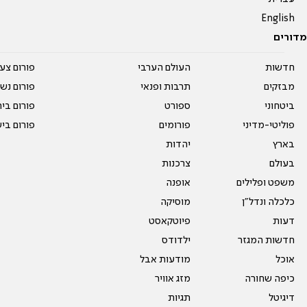
English
מדורים
חדשות
העולם הערבי
פורום צע
מבזקים
תרבות ופנאי
פורום נשו
ביטחוני
ספורט
פורום בי
פוליטי-מדיני
פורומים
פורום בי
בארץ
יהדות
בעולם
צרכנות
משפט ופלילים
אופנה
כלכלה ונדל"ן
מוסיקה
דעות
פיוטקאסט
חדשות המגזר
ילדודס
אוכל
מודעות אבל
כיפה שחורה
מזג אוויר
דיגיטל
תגיות