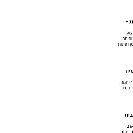
ג -
צוע
ותיהם
טח פתוח
יון
ללוחמה
ח גבר
בית
אדם
 כנסת