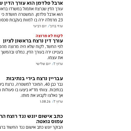
ארבל פלדמן הוא עורך הדין ש
עורך הדין שנרצח אתמול במשרדו בראשון
הוא ארבל פלדמן. המשטרה חושדת כי ל
23 מרמלה ירה בו למוות בעקבות סכסוך כספי
עוזי ברוך
יום רביעי
לקוח לא מרוצה
עורך דין נרצח בראשון לציון
לפי החשד, לקוח שלא היה מרוצה מהטי
בעניינו ירה בעורך הדין, נמלט ובהמשך 
את עצמו.
ערוץ 7
יום שלישי
עבריין נרצח בירי בנתיבות
גבר כבן 40, המוכר למשטרה, נרצח ביר
בנתיבות. צוותי מד"א ביצעו בו פעולות 
אך נאלצו לקבוע את מותו.
ערוץ 7
1.08.26
כתב אישום יוגש נגד רוצח הר
עמוס גואטה
הבוקר יוגש כתב אישום נגד החשוד בר