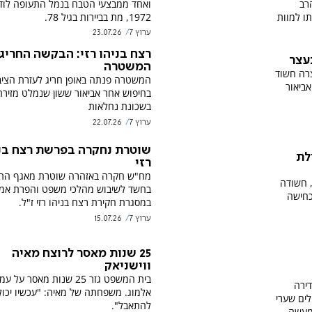
רב
ואחד ממבצעי הטבח בנמל התעופה לוד
ו למוות
1972, מת בביירות בגיל 78.
ערוץ 7
23.07.26
רצח בניהו רזי: הבקשה החריג
המשטרה
משטרה עצרה חשוד
המשטרה פנתה באופן חריג לעזרת הציב
ביאור
בחיפוש אחר אביאור ששון שנמלט מזיר
בשכונת נחלאות
ערוץ 7
22.07.26
שוטרת נחקרה בפרשת רצח בנ
לת
רזי
מח"ש חקרה באזהרה שוטרת מאגף הת
, חשודה
בחשד לשיבוש מהלכי משפט והפרת אמו
כחישה
במסגרת חקירת רצח בניהו רזי ז"ל.
ערוץ 7
15.07.26
25 שנות מאסר לרוצח מאיה
ווישניאק
בית המשפט גזר 25 שנות מאסר על ע
דירה
אלמוג. משפחתה של מאיה: "עכשיו יכול
לים שערי
להתאבל".
מעשה