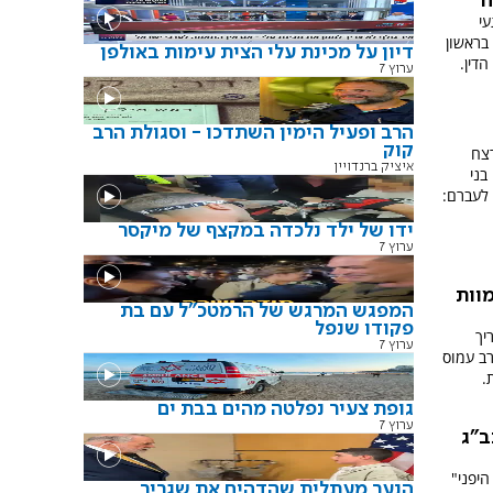
ח
י
בראשון
דיון על מכינת עלי הצית עימות באולפן
הדין.
ערוץ 7
הרב ופעיל הימין השתדכו - וסגולת הרב
קוק
צח
איציק ברנדויין
בני
לעברם:
ידו של ילד נלכדה במקצף של מיקסר
ערוץ 7
וות
המפגש המרגש של הרמטכ"ל עם בת
פקודו שנפל
יך
ערוץ 7
רב עמוס
.
גופת צעיר נפלטה מהים בבת ים
ערוץ 7
ב"ג
היפני"
הנער מעתלית שהדהים את שגריר