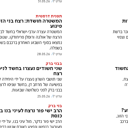
ערוץ 7
31.05.26
תפנית דרמטית
ות
המשטרה חושדת: רצח בני הזו
פיגוע
מכר ברשת
המשטרה עצרה ערבי-ישראלי בחשד לבי
 וצפוי
הרצח של אולגה ורוסלן פריחודקו, שגופ
נמצאו בסוף השבוע האחרון ברכבם בש
בשפלה.
ערוץ 7
28.05.26
בבני ברק
חשוד
שני חשודים נעצרו בחשד לניס
רצח
ח,
שני תושבי השרון נעצרו על ידי היחידה 
ה
בפשיעה של מרחב דן, בחשד שניסו לרצו
בבני ברק לפני כשלושה שבועות.
ערוץ 7
25.05.26
בני ברק
ע?
הרב ישי פור נרצח לעיני בנו ב
 הזוג,
כנסת
הרב ישי פור נדקר, מול עיני בנו, על ידי 
ברכב
מעורער בנפשו ונפצע באורח אנוש בבית