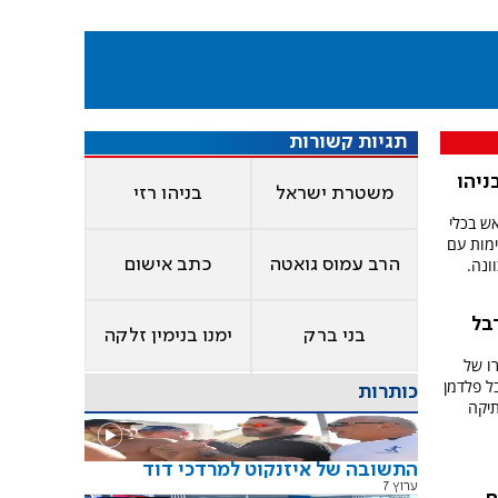
תגיות קשורות
ניהו
משטרת ישראל
בניהו רזי
ש בכלי
ימות עם
ונה.
הרב עמוס גואטה
כתב אישום
בל
בני ברק
ימנו בנימין זלקה
ת מעצרו של
ל פלדמן
כותרות
תיקה
התשובה של איזנקוט למרדכי דוד
ערוץ 7