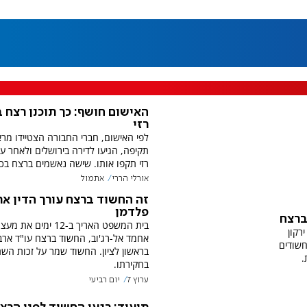
האישום חושף: כך תוכנן רצח ב
רזי
לפי האישום, חברי החבורה הצטיידו מרא
תקיפה, הגיעו לדירה בירושלים ולאחר ע
רזי תקפו אותו. שישה נאשמים ברצח בכו
אורלי הררי
אתמול
זה החשוד ברצח עורך הדין אר
פלדמן
ברצח
בית המשפט האריך ב-12 ימים א
רקון
אחמד אל-רג'וב, החשוד ברצח עו"ד ארב
חשודים
בראשון לציון. החשוד שמר על זכות הש
.
בחקירתו.
ערוץ 7
יום רביעי