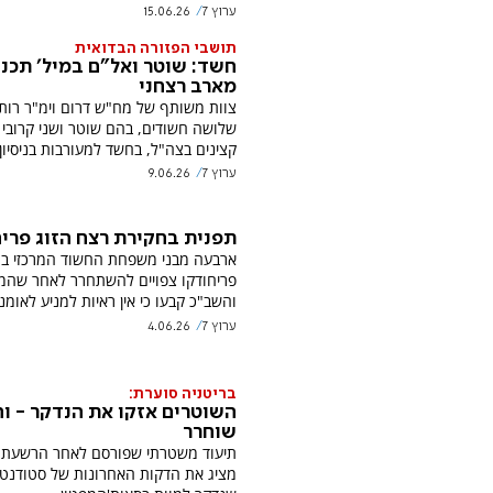
ערוץ 7
15.06.26
תושבי הפזורה הבדואית
חשד: שוטר ואל"ם במיל' תכננ
מארב רצחני
צוות משותף של מח"ש דרום וימ"ר רות
שלושה חשודים, בהם שוטר ושני קרובי
קצינים בצה"ל, בחשד למעורבות בניסיון
ערוץ 7
9.06.26
תפנית בחקירת רצח הזוג פרי
ארבעה מבני משפחת החשוד המרכזי בר
פריחודקו צפויים להשתחרר לאחר שה
והשב"כ קבעו כי אין ראיות למניע לאומני
ערוץ 7
4.06.26
בריטניה סוערת:
השוטרים אזקו את הנדקר - ו
שוחרר
תיעוד משטרתי שפורסם לאחר הרשעת 