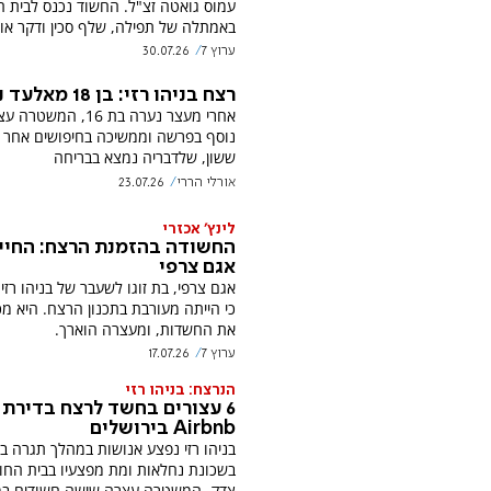
עמוס גואטה זצ"ל. החשוד נכנס לבית ה
באמתלה של תפילה, שלף סכין ודקר אות
ערוץ 7
30.07.26
רצח בניהו רזי: בן 18 מאלעד נעצר
אחרי מעצר נערה בת 16, ה
נוסף בפרשה וממשיכה בחיפושים אחר א
ששון, שלדבריה נמצא בבריחה
אורלי הררי
23.07.26
לינץ' אכזרי
החשודה בהזמנת הרצח: החיי
אגם צרפי
אגם צרפי, בת זוגו לשעבר של בניהו רזי
כי הייתה מעורבת בתכנון הרצח. היא מ
את החשדות, ומעצרה הוארך.
ערוץ 7
17.07.26
הנרצח: בניהו רזי
6 עצורים בחשד לרצח בדירת
Airbnb בירושלים
בניהו רזי נפצע אנושות במהלך תגרה ב
בשכונת נחלאות ומת מפצעיו בבית החו
צדק. המשטרה עצרה שישה חשודים ב