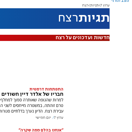
מצב תורני
ערוץ 7
תגיות
רצח
תגיות
רצח
חדשות ועדכונים על רצח
התפתחות דרמטית
חבריו של אלדר דיין חשודים 
למרות שהגופה שאותרה סמוך למחלף י
טרם זוהתה, במשטרה מייחסים לשני ה
עבירת רצח. הדיון נערך בדלתיים סגורות
ערוץ 7
יום חמישי
"אנחנו בהלם ממה שקרה"