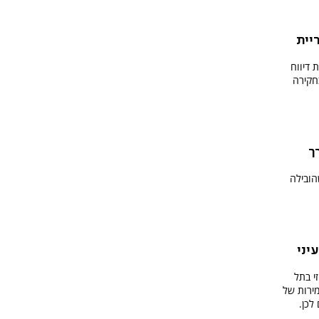
יית
 דיווח
חקירה
ך
ובילה
יני
י בתל
מירות של
לכן.