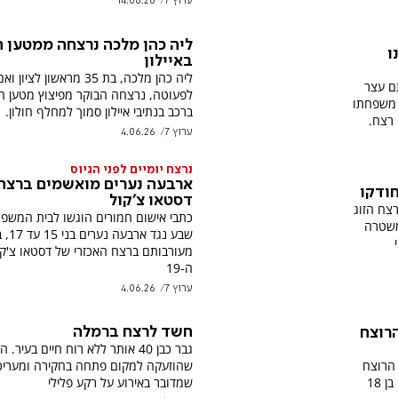
ערוץ 7
14.06.26
ליה כהן מלכה נרצחה ממטען 
ו
באיילון
ליה כהן מלכה, בת 35 מראשון לציון וא
ם עצר
לפעוטה, נרצחה הבוקר מפיצוץ מטען ח
 משפחתו
ברכב בנתיבי איילון סמוך למחלף חולון.
 רצח.
ערוץ 7
4.06.26
נרצח יומיים לפני הגיוס
ארבעה נערים מואשמים ברצח
חודקו
דסטאו צ'קול
צח הזוג
כתבי אישום חמורים הוגשו לבית המשפ
משטרה
שבע נגד ארבעה 
מעורבותם ברצח האכזרי של דסטאו צ'קו
ה-19
ערוץ 7
4.06.26
חשד לרצח ברמלה
הרוצח
גבר כבן 40 אותר ללא רוח חיים בעי
הרוצח
שהוזעקה למקום פתחה בחקירה ומעריכ
מציג את הדקות האחרונות של סטודנט בן 18
שמדובר באירוע על רקע פלילי