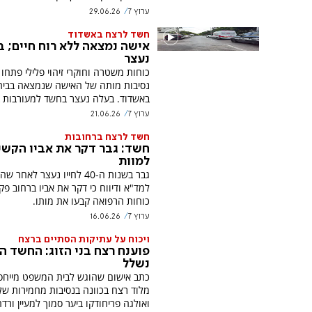
ערוץ 7
29.06.26
חשד לרצח באשדוד
אישה נמצאה ללא רוח חיים; 
נעצר
כוחות משטרה וחוקרי זיהוי פלילי פתחו
נסיבות מותה של האישה שנמצאה בבי
באשדוד. בעלה נעצר בחשד למעורבות 
ערוץ 7
21.06.26
חשד לרצח ברחובות
חשד: גבר דקר את אביו הקש
למוות
גבר בשנות ה-40 לחייו נעצר לאח
למד"א ודיווח כי דקר את אביו ברחוב פקיע
כוחות הרפואה קבעו את מותו.
ערוץ 7
16.06.26
ויכוח על עתיקות הסתיים ברצח
פוענח רצח בני הזוג: החשד ה
נשלל
כתב אישום שהוגש לבית המשפט מייחס 
מלוד רצח בכוונה בנסיבות מחמירות של 
ואולגה פריחודקו ביער סמוך למעיין ורדה