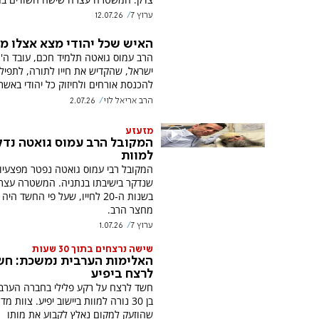
ערוץ 7
12.07.26
האיש שכל יהודי מצא אצלו מ
הרב עמוס גואטה תלמיד חכם, עובד ה' 
ישראל, שהקדיש את חייו לתורה, לתפיל
להכנסת אורחים ולחיזוק כל יהודי באשר
הרב אריאל לוי
2.07.26
מזעזע
המקובל הרב עמוס גואטה נדק
למוות
המקובל רבי עמוס גואטה נפטר מפצעיו
שנדקר בישיבתו בנתניה. המשטרה עצר
בשנות ה-20 לחייו, שעל פי החשד הי
מחצר הרב.
ערוץ 7
1.07.26
שישה נרצחים בתוך 30 שעות
האלימות הערבית נמשכת: חש
לרצח ביפיע
חשד לרצח על רקע פלילי בחברה הערבי
בן 30 נורה למוות ביישוב יפיע. צוות מד
שהוזעק למקום נאלץ לקבוע את מותו