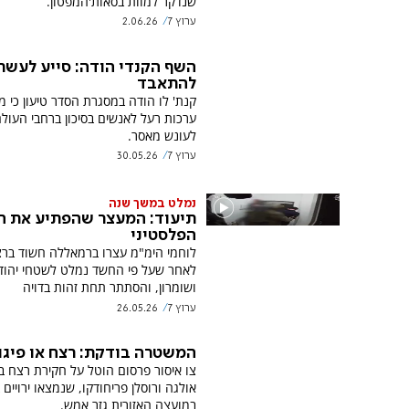
שנדקר למוות בסאות'המפטון.
ערוץ 7
2.06.26
השף הקנדי הודה: סייע לעשר
להתאבד
קנת' לו הודה במסגרת הסדר טיעון כי 
ערכות רעל לאנשים בסיכון ברחבי העולם
לעונש מאסר.
ערוץ 7
30.05.26
נמלט במשך שנה
תיעוד: המעצר שהפתיע את ה
הפלסטיני
לוחמי הימ"מ עצרו ברמאללה חשוד ברצ
לאחר שעל פי החשד נמלט לשטחי יהוד
ושומרון, והסתתר תחת זהות בדויה
ערוץ 7
26.05.26
המשטרה בודקת: רצח או פיגו
צו איסור פרסום הוטל על חקירת רצח בני
אולגה ורוסלן פריחודקו, שנמצאו ירויים 
במועצה האזורית גזר אמש.