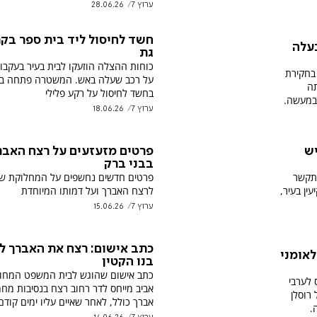
ערוץ 7
28.06.26
חשד לחיסול ליד בית ספר בקר
בעלה
גת
כוחות ההצלה הוזעקו לבית בעיר בעקבות
 בחקירת
על רכב שעלה באש. המשטרה פתחה ב
תה
בחשד לחיסול על רקע פלילי
במעשה.
ערוץ 7
18.06.26
יש
פרטים מזעזעים על רצח האבר
בבני ברק
ר שהתקשר
פרטים חדשים נחשפים על המחלוקת שה
ין בעיר,
לרצח האברך ועל דמותו המיוחדת
ערוץ 7
15.06.26
כתב אישום: רצח את האברך לע
לאומני
בנו הקטין
כתב אישום שהוגש לבית המשפט המחוז
לערבי
אביב מייחס לדר רחוב רצח בנסיבות מח
רוסלן
אברך כולל, לאחר שאיים עליו ימים קודם 
.