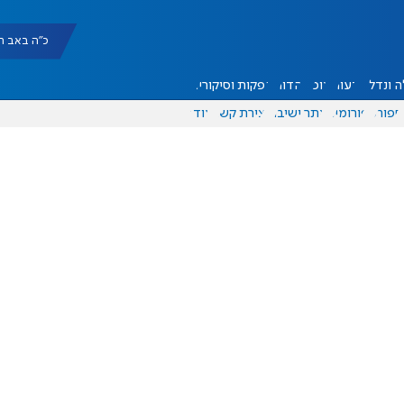
כ"ה באב תשפ"ו |
 ונדל"ן
דעות
אוכל
יהדות
הפקות וסיקורים
ספורט
פורומים
אתר ישיבה
יצירת קשר
עוד