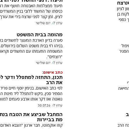
תיעוד: רגעי החשוד לפני הרצ
נרצח
תיעוד ממצלמות האבטחה חושף את רגע
 לציון
כניסתו של החשוד ללובי בניין המשרדים 
קוח בן
לציון, זמן קצר לפני שרצח בירי את עורך 
ערוץ 7
יום שלישי
מהומה בבית המשפט
סערה בדיון הארכת המעצר לחשודים בר
פול
בניהו רזי בבית משפט השלום בירושלים. 
הסגיר
המשפחה התעמתו עם החשודים וקראו 
"רוצחים".
ערוץ 7
יום שלישי
כתב אישום:
תכנן, התחזה למתפלל ודקר למ
י
את הרב
לפי כתב האישום, בנימין יוסף חיים פרידר
החייאה
הסתיר סכין, ביקש להתפלל ליד מיטת ה
גואטה ואז דקר אותו ארבע פעמים למוות
ערוץ 7
30.07.26
ב
המחבל שביצע את הטבח בנת
מת בביירות
צח הרב
קוזו אוקמוטו, חבר ארגון "הצבא האדום 