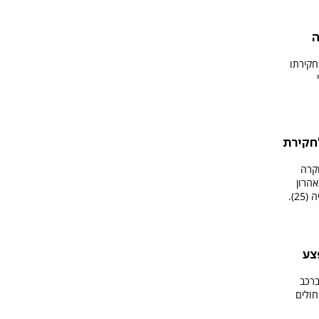
ה
חקירתו
חקירת
קרה
הרון
ו, ילד בן 6 נפצע
 ברכב
חולים