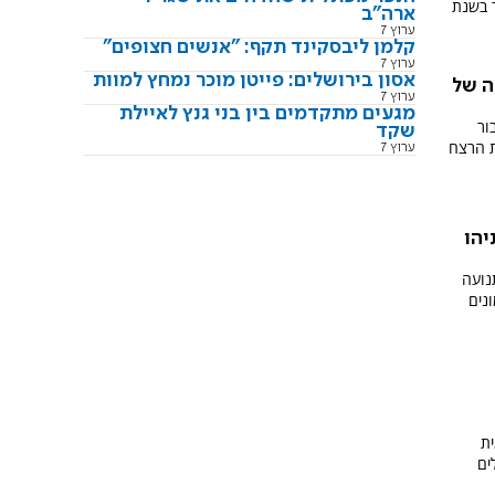
 בשנת
ארה"ב
ערוץ 7
קלמן ליבסקינד תקף: "אנשים חצופים"
ערוץ 7
אסון בירושלים: פייטן מוכר נמחץ למוות
ה של
ערוץ 7
מגעים מתקדמים בין בני גנץ לאיילת
ור
שקד
ת הרצח
ערוץ 7
יהו
נועה
נים
מית
ים