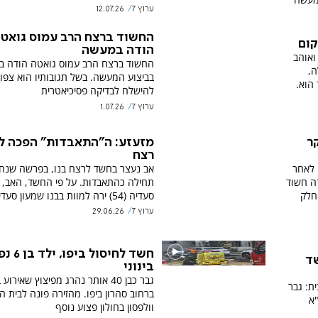
ערוץ 7
12.07.26
החשוד ברצח הרב עמוס גואט
קום
הודה במעשה
ואוהב
החשוד ברצח הרב עמוס גואטה הודה ב
ה,
בביצוע המעשה. בשל תגובותיו הוא צפוי
 הוא.
להישלח לבדיקה פסיכיאטרית
ערוץ 7
1.07.26
ר
מזעזע: ה"התאבדות" הפכה ל
רצח
 לאחר
אב נעצר בחשד לרצח בנו, בפרשה שנח
ה חשוד
תחילה כהתאבדות. על פי החשד, האב, א
ה חלק
סעדיה (54) ירה למוות בבנו שמעון סעדיה (25).
ערוץ 7
29.06.26
חשד לחיסול ביפ
ד
בינוני
גבר כבן 40 אותר נהרג מפיצוץ שאירוע
ת: גבר
ברחוב סהרון ביפו. מהזירה פונה לבית ה
"א
וולפסון בחולון פצוע נוסף