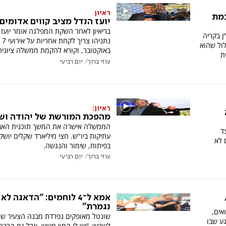
ראיון
כמת
יועז הנדל מציב קווים אדומים
בריאיון לאחר השקת המפלגה אומר יועז 
ן בקריה
נתניהו צריך לקחת אחריות על אירועי 7
לול שהוא
באוקטובר, וקורא להקמת ממשלה ציונית
ת
עוזי ברוך
יום רביעי
ראיון:
מהפכת המורשת של יהודה ושו
הממשלה אישרה את המשך תוכנית האב 
ד
עתיקות ביו"ש. חצי מיליארד שקלים יושק
 לא
בפיתוח, שימור והנגשה.
עוזי ברוך
יום רביעי
אמא ל־4 לוחמים: "הדאגה לא
נגמרת"
אים,
שונטל מאופקים נפרדת מבנה הצעיר שמ
ע שבו
לשריון: "יש לי המון חשש, אבל גם הרבה