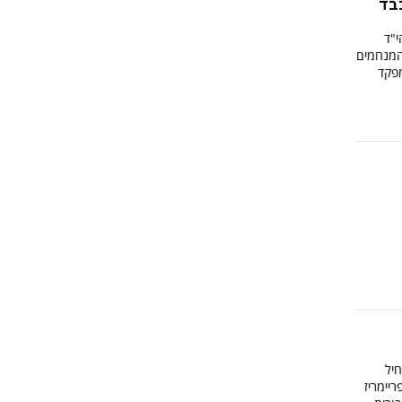
כבד
י"ד
המנחמים
מפקד
חיל
יימריז