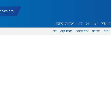
כ"ד באב תשפ"ו |
 ונדל"ן
דעות
אוכל
יהדות
הפקות וסיקורים
ספורט
פורומים
אתר ישיבה
יצירת קשר
עוד