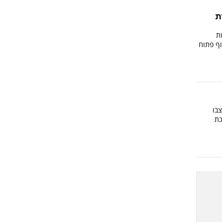
ת
ת
וף פתוח
יצבו
כת