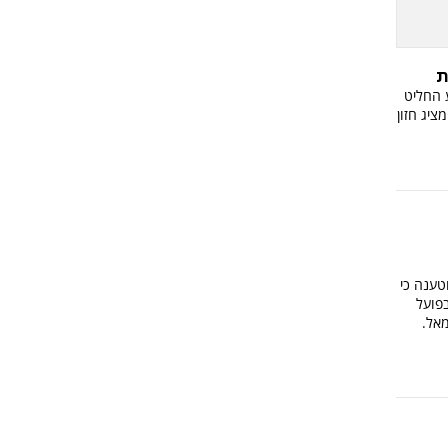
ת
ע החליט
ציג חזון
טענה כי
פועל
אל.