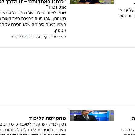
"כוחנו באחדותנו - זו הדרך ל
את זכרו"
של ערוץ
שבוע לאחר נפילתו של רס"ן יובל עזרא ה
טבות המס
בשומרון, אמו טניה מספרת כיצד מאות 
חשפו בפניה סיפורים שלא הכירה על ה
הנערץ.
יוני קמפינסקי וחזקי ברוך
31.07.26
מהטייסת לליכוד
ה
רס"ן (במיל') שי קלך, לשעבר טייס קרב ב
ש מגוש
האוויר, מסביר מדוע החליט להתמודד בפר