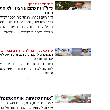
ד"ר חיים זיכרמן:
נדל"ן זה מקצוע רציני, לא חו
רחוב
ד"ר חיים זיכרמן, מנהל בית הספר לנדל"
האקדמית אונו, מספר על ייחודיות המס
מוביל ועל החיבור למנהל הציונות הדתי
בשיתוף הקריה האקדמית אונו
אתמול
פודקאסט חובה לזוכי דירה בהנחה:
המתנה להגרלה הבאה היא לא
אסטרטגיה
היזם דביר דימרי וצבי קלטר מסבירים כיצ
להתכונן לבחירת הדירה ומה לעשות אם
זכיתם
דביר דמרי
יום רביעי
"אותה שליחות, אותה אמונה"
לצדו עמד אביו, דביר, לוחם ומשרת מילו
שניסה להסתיר את ההתרגשות. על הרג