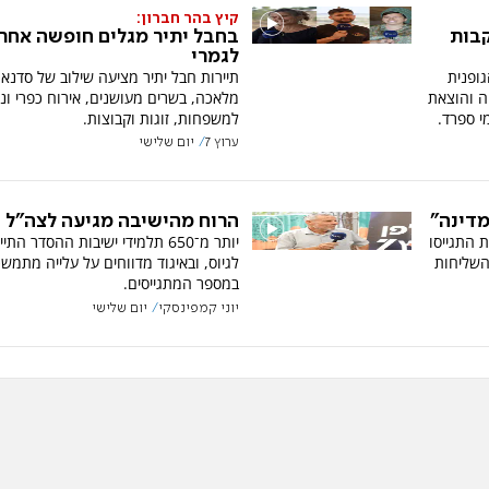
קיץ בהר חברון:
קבות
בחבל יתיר מגלים חופשה אחר
לגמרי
ופנית
תיירות חבל יתיר מציעה שילוב של סדנאו
ה והוצאת
מלאכה, בשרים מעושנים, אירוח כפרי ונ
י ספרד.
למשפחות, זוגות וקבוצות.
ערוץ 7
יום שלישי
מדינה"
הרוח מהישיבה מגיעה לצה"ל
ות התגייסו
יותר מ־650 תלמידי ישיבות ההסדר התי
השליחות
לגיוס, ובאיגוד מדווחים על עלייה מתמש
במספר המתגייסים.
יוני קמפינסקי
יום שלישי