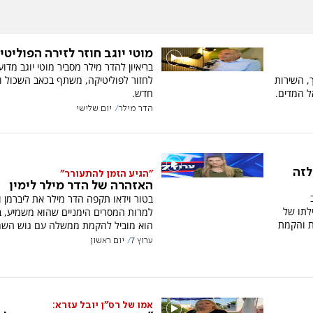
מוטי יוגב חוזר לזירה הפוליטי
בריאיון להדר מילר מסביר מוטי יוגב מדו
, השירות
לחזור לפוליטיקה, משתף בכאב השכול ומ
 המדים.
חדש.
הדר מילר
יום שלישי
לזה
"הגיע הזמן להתעורר"
האזהרה של הדר מילר לימין
בטור וידאו תקפה הדר מילר את ליברמן ו
לתו של
למרות המסרים הימניים שהוא משמיע, ב
ית והקמת
הוא מוביל להקמת ממשלה עם גוש השמ
ערוץ 7
יום ראשון
אמו של רס"ן יובל עזרא: