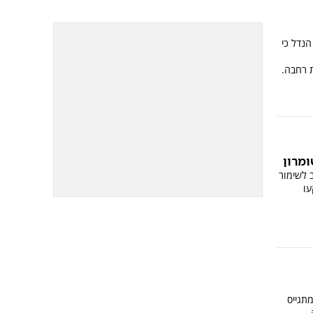
הנדל כי
 רחבה.
מרון
לשימור
עו
תגייס