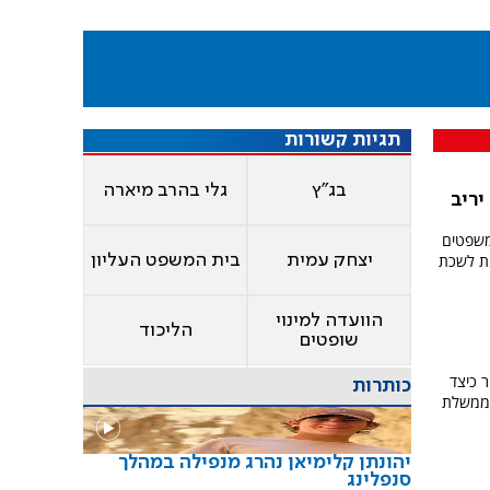
תגיות קשורות
בג"ץ
גלי בהרב מיארה
יריב
משפטים
נת לשכת
יצחק עמית
בית המשפט העליון
הוועדה למינוי
הליכוד
שופטים
 כיצד
כותרות
 ממשלת
יהונתן קלימיאן נהרג מנפילה במהלך
סנפלינג