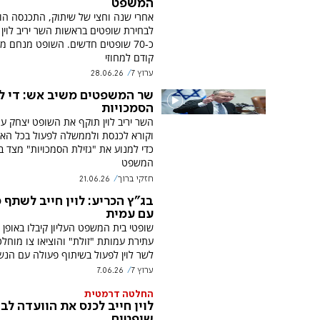
המשפט
אחרי שנה וחצי של שיתוק, התכנסה הו
לבחירת שופטים בראשות השר יריב לוין 
כ-70 שופטים חדשים. השופט מנחם מז
קודם למחוזי
ערוץ 7
28.06.26
שר המשפטים משיב אש: די ל
הסמכויות
השר יריב לוין תוקף את השופט יצחק ע
וקורא לכנסת ולממשלה לפעול בכל הא
כדי למנוע את "גזילת הסמכויות" מצד ב
המשפט
חזקי ברוך
21.06.26
בג"ץ הכריע: לוין חייב לשתף 
עם עמית
שופטי בית המשפט העליון קיבלו באופן
עתירת עמותת "זולת" והוציאו צו מוחל
לשר לוין לפעול בשיתוף פעולה עם הנש
ערוץ 7
7.06.26
החלטה דרמטית
לוין חייב לכנס את הוועדה לב
שופטים