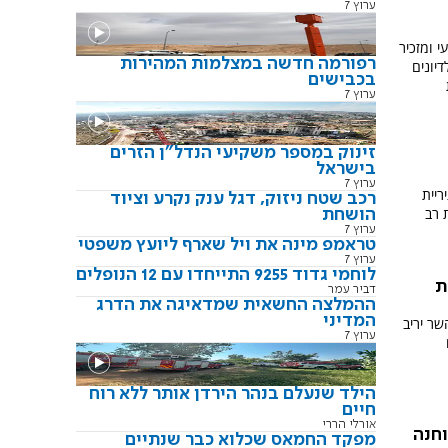
ערוץ 7
י ומזכיר
רפורמה חדשה במצלמות המהירות
יונים
בכבישים
ערוץ 7
זינוק במספר משקיעי הנדל"ן הזרים
בישראל
ערוץ 7
עיריית
רכב שטח ניזוק, דגל ענק נקרע וציוד
 רב
הושחת
ערוץ 7
טראמפ מינה את ויל שארף ליועץ משפטי
ערוץ 7
לוחמי גדוד 9255 התייחדו עם 12 הנופלים
ת
דביר עמר
ההמלצה החשאית שמדאיגה את הדרג
המדיני
ר יריב
ערוץ 7
ם
הילד שנעלם בנהר הירדן אותר ללא רוח
חיים
אורלי הררי
חנה
מפקד החמאס שכלוא כבר שנתיים