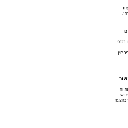
ית
ה".
ם
 בכנס
 לוין
שור
תווה
צבאי