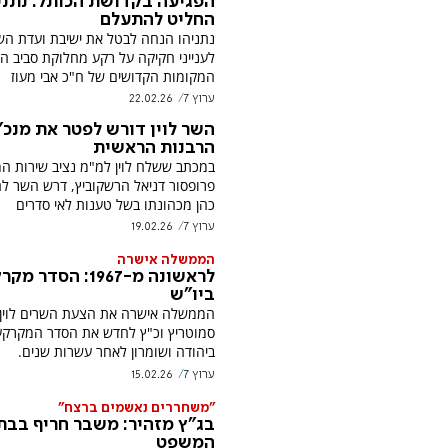
הפגיעה בקדושת הכותל: נתני
החליט להתעלם
נתניהו הנחה לבטל את ישיבת ועדת הש
לענייני חקיקה על רקע מחלוקת סביב ה
המקומות הקדושים של ח"כ אבי מעוז
ערוץ 7
22.02.26
השר לוין דורש לפטר את מנכ"
הרבנות הראשית
במכתב ששלח לוין למ"מ נציב שירות המ
פרופסור דניאל הרשקוביץ, דרש השר ל
כהן מכהונתו בשל טענות לאי סדרים
ערוץ 7
19.02.26
הממשלה אישרה
לראשונה מ-1967: הסדר 
ביו"ש
הממשלה אישרה את הצעת השרים לוין,
סמוטריץ וכ"ץ לחדש את הסדר המקרקעי
ביהודה ושומרון לאחר עשרות שנים.
ערוץ 7
15.02.26
"משחררים נאשמים ברצח"
בג"ץ מזהיר: משבר חריף בבת
המשפט