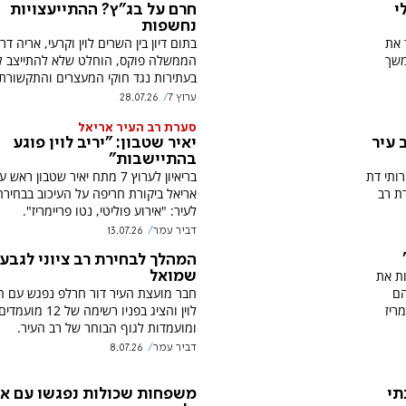
י
חרם על בג"ץ? ההתייעצויות
נחשפות
 את
בתום דיון בין השרים לוין וקרעי, אריה דרע
משך
הממשלה פוקס, הוחלט שלא להתייצב לד
בעתירות נגד חוקי המעצרים והתקשורת
ערוץ 7
28.07.26
סערת רב העיר אריאל
 עיר
יאיר שטבון: "יריב לוין פוגע
בהתיישבות"
רותי דת
בריאיון לערוץ 7 מתח יאיר שטבון ראש 
ת רב
אריאל ביקורת חריפה על העיכוב בבחירת
לעיר: "אירוע פוליטי, נטו פריימריז".
דביר עמר
13.07.26
המהלך לבחירת רב ציוני לגבע
ת את
שמואל
חבר מועצת העיר דור חרלפ נפגש עם הש
הם
לוין והציג בפניו רשימה של 12 מועמדי
ריז
ומועמדות לגוף הבוחר של רב העיר.
דביר עמר
8.07.26
תי
משפחות שכולות נפגשו עם או