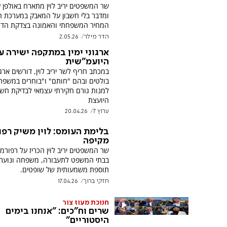
ומדבר בלי חשבון על המאבק במערכת 
המחיר המשפחתי והאמונה בצדקת הדר
הדר מילר
2.05.26
ארגוני ימין במתקפה ישירה ע
היועמ"שית
במכתב חריף לשר יריב לוין, דורשים ארג
בולטים ובהם "חותם" ו"בוחרים במשפח
למנות גורם חקירתי עצמאי לבדיקת חשד
היועצת
ערוץ 7
20.04.26
בלימת העומס: לוין משיק רפ
מקיפה
שר המשפטים יריב לוין הכריז על רפור
בבתי המשפט לתעבורה, משפחה ונוער,
תוספת משמעותית של שופטים.
חזקי ברוך
17.04.26
חנוכת מעוז צור
שרים וח"כים: "אנחנו בימים
היסטוריים"