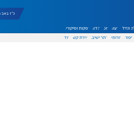
כ"ז באב תשפ"ו 
 ונדל"ן
דעות
אוכל
יהדות
הפקות וסיקורים
ספורט
פורומים
אתר ישיבה
יצירת קשר
עוד