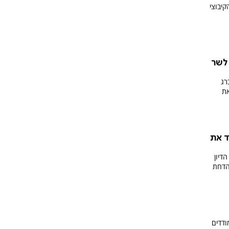
יבוצי
 לשר
רג
את
ד את
דיון
בהדחת
ודדים