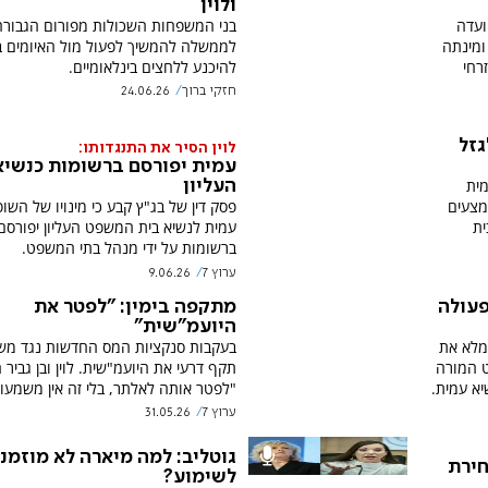
ולוין
ועדה
בני המשפחות השכולות מפורום הגבורה
ומינתה
לממשלה להמשיך לפעול מול האיומים בצ
רחי
להיכנע ללחצים בינלאומיים.
חזקי ברוך
24.06.26
גזל
לוין הסיר את התנגדותו:
עמית יפורסם ברשומות כנשיא
מית
העליון
מצעים
פסק דין של בג"ץ קבע כי מינויו של השו
ית
עמית לנשיא בית המשפט העליון יפורס
ברשומות על ידי מנהל בתי המשפט.
ערוץ 7
9.06.26
פעולה
מתקפה בימין: "לפטר את
היועמ"שית"
 מלא את
בעקבות סנקציות המס החדשות נגד מ
ט המורה
תקף דרעי את היועמ"שית. לוין ובן גביר 
יא עמית.
"לפטר אותה לאלתר, בלי זה אין משמעות
ערוץ 7
31.05.26
גוטליב: למה מיארה לא מוזמנ
חירת
לשימוע?