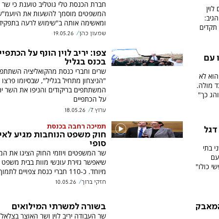
חברת הכנסת טלי גוטליב טוענת כי שר
לוין
המשפטים מוסמך להשעות את היועמ"ש
גיב:
ומאשימה אותה ב"שימוש לרעה בתפקיד
תקדים
שמעון כהן
19.05.26
צפו: יריב לוין הונף על הכתפיי
 עם
בכנס בגליל
שרים וחברי כנסת מהקואליציה השתתפו
הוא לא
"הניצחון מתחיל בגליל", שבסיומו פרצו
ד מולה.
המשתתפים בריקודים והניפו את השר יריב
הג כך"
על הכתפיים
ערוץ 7
18.05.26
תמיכה רחבה בכנסת
דגל
חוק משפט הנוחבות מגיע לאי
סופי
י בתי
שר המשפטים ויוזמי החוק הציגו את המ
עם
שיאפשר גזירת עונשי מוות בבית משפט 
שי כולו"
מיוחד. כ-110 חברי כנסת צפויים לתמוך בהצעה
חזקי ברוך
10.05.26
בשורה למשרתי המילואים
מאבק
שר העבודה יריב לוין ושר האוצר בצלאל