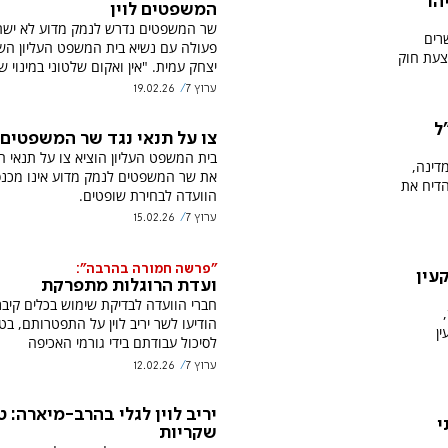
הו
המשפטים לוין
שר המשפטים נדרש לנמק מדוע לא יש
רים
פעולה עם נשיא בית המשפט העליון הש
צעת חוק
יצחק עמית. "אין ואקום שלטוני במינוי ש
ערוץ 7
19.02.26
ל
צו על תנאי נגד שר המשפטים
בית המשפט העליון הוציא צו על תנאי ה
דינה,
את שר המשפטים לנמק מדוע אינו מכנ
הדיח את
הוועדה לבחירת שופטים.
ערוץ 7
15.02.26
"פרשה חמורה בהרבה":
מקרקעין
ועדת הרוגלות מתפרקת
חברי הוועדה לבדיקת שימוש בכלים קיבר
הודיעו לשר יריב לוין על התפטרותם, ב
ן
לסיכול עבודתם בידי גורמי האכיפה
ערוץ 7
12.02.26
יריב לוין לגלי בהרב-מיארה: 
י
שקריות