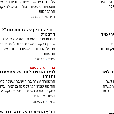
 השתתפו
על רבנות אריאל, כאשר עיכובים מצד ש
יפרו
והסכמות פוליטיות מעלים חשש לגבי קצ
ות
ההתקדמות
דביר עמר
5.04.26
דחייה בדיון על כהונת מנכ"ל
הרבנות
רי מיד
נציבות שירות המדינה הודיעה כי ועדת ה
ת
שתדון בבקשת השר יריב לוין לסיים את כ
ק חנינת
מנכ"ל הרבנות הראשית נדחתה בשל ה
הביטחוני
ערוץ 7
9.03.26
בחור ישיבה נעצר:
נה לשר
לפיד הגיש תלונה על איומים נ
נתניהו
 לשר
המשטרה עצרה בחור ישיבה ששלח ללפ
לממשלה
הודעות שבהן רמז לפגיעה בנתניהו ובלוין
עניינים.
בחקירה הודה בשליחה וטען כי ביקש "ל
בלשון" את לפיד.
ערוץ 7
25.02.26
בג"ץ הוציא צו על תנאי נגד ש