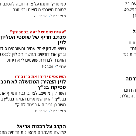
שר המשפטים יריב לוין מתארח באולפן ערוץ 7
סמוטריץ' חתמו על צו הרחבה להסכם הק
המשפט,
לטובת משרתי מילואים ובני זוגם
ך
חזקי ברוך
28.04.26
ל
"עשית שימוש לרעה בסמכותך"
מכתב חריף של שופטי העליון
ונים
לוין
ה"
נשיא העליון יצחק עמית והשופטים סולב
ות נגד
וברק-ארז דורשים מהשר יריב לוין לכנס 
הוועדה לבחירת שופטים ללא דיחוי.
ערוץ 7
19.04.26
השופטים ידיחו את בן גביר?
ורמה
לוין הצהיר: הממשלה לא תכב
פסיקת בג"ץ
מה רחבה
השר לוין מתייצב לצד בן גביר ותוקף את ה
 הכוללת
בבג"ץ: "הדיון שמתקיים הבוקר בבג"ץ 
השר בן גביר הוא בניגוד לחוק".
חזקי ברוך
15.04.26
הקרב על רבנות אריאל
שלושה מועמדים מהציונות הדתית מתמ