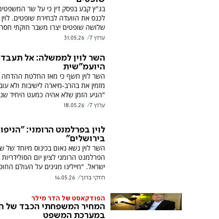
בג"ץ קבע בפסק דין כי על שר המשפטים 
לכנס את הוועדה לבחירת שופטים. לוין ה
שלושה שופטים יצרו משבר חוקתי חסר 
ערוץ 7
31.05.26
השר לוין לממשלה: אל תעבדו
היועמ"שית
השר לוין חשף כי מאז החלטת ההדחה 
מזמין את בהרב-מיארה לישיבות ולא עוב
"הגיע הזמן שלא אהיה כמעט היחיד שנו
ערוץ 7
18.05.26
לוין בפרלמנט הרומני: "הניפו 
בירושלים"
השר לוין נשא נאום בכינוס מיוחד של שנ
הפרלמנט הרומני לציון יום הסולידריות 
ישראל. "חיילינו מגינים על העולם החופ
חזקי ברוך
14.05.26
הפודקאסט של הדר מילר
המחיר המשפחתי הכבד של ה
במערכת המשפט