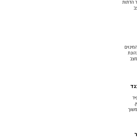
ר הדתות
ב
מינוים
הונת
מצב
גד
יד
.
משוך
ר