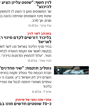
לוין חשף: "שופט עליון הציע ל
להיכנע"
שר המשפטים טוען כי הוצע לו להמשיך
שיטת מינוי השופטים שהייתה נהוגה ב
שנים, אך סירב.
עוזי ברוך
31.07.26
במכתב לשר לוין:
בליכוד דורשים לקדם מינוי רב
לאריאל
בכירי סניף הליכוד באריאל פנו לשר לשי
בבקשה לאשר את הקמת הוועדה לבחיר
העיר. "עלול להחמיץ הזדמנות נדירה".
דביר עמר
15.07.26
גוטליב תוקפת: "שני פחדנים"
חברת הכנסת טלי גוטליב תקפה בחריפו
השרים יריב לוין וישראל כ"ץ, וטענה כי 
עומדים מאחורי היוזמה לבטל את הפריימ
בליכוד
ערוץ 7
12.07.26
אחרי שנה וחצי של שיתוק
כ-70 שופטים חדשים מונו בב