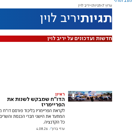
מצב תורני
ערוץ 7
תגיות
יריב לוין
תגיות
יריב לוין
חדשות ועדכונים על יריב לוין
ראיון
הדו"ח שמבקש לשנות את
הפריימריז
לקראת הפריימריז בליכוד פורסם דו"ח מ
המתעד את הישגי חברי הכנסת והשרים 
כל הקדנציה.
עוזי ברוך
4.08.26