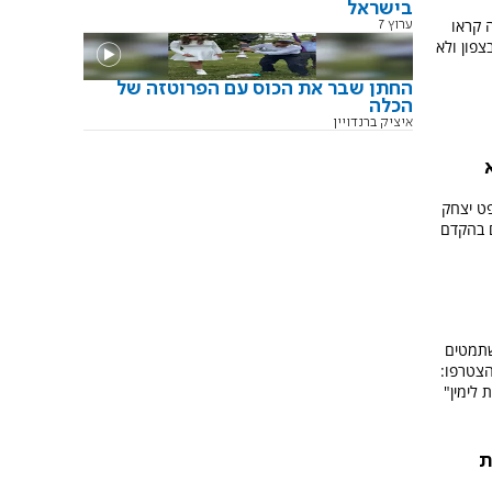
בישראל
 קראו
ערוץ 7
פון ולא
החתן שבר את הכוס עם הפרוטזה של
הכלה
איציק ברנדויין
פט יצחק
ם בהקדם
שתמטים
הצטרפו:
 לימין"
ת