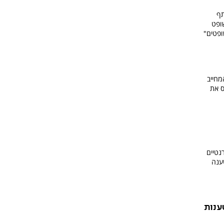
תף
ופט
ופטים"
מחייב
ס את
נטיים
טענה
טענות