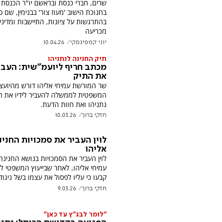
שרים, חברי כנסת ובראשם יו"ר הכנסת
בחנוכת הישוב 'מעוז צור' בבנימין, שם ס
בהתרגשות על ציונות, התיישבות ומדיני
מכריעה
יוני קמפינסקי
10.04.26
תיק החנינה לנתניהו
מכתב חריף ליועמ"שית: העבי
את התיק
שר המורשת עמיחי אליהו דורש מהיועצ
המשפטית לממשלה להעביר לידיו את תי
נתניהו ואת חוות הדעת.
חזקי ברוך
10.03.26
לוין העביר את סמכויות החני
אליהו
לוין העביר את הסמכויות בנושא החנינה
עמיחי אליהו, לאחר שבייעוץ המשפטי 
קבעו כי עליו לפסול את עצמו בשל ניגוד 
חזקי ברוך
9.03.26
"לומר לבג"ץ עד כאן"